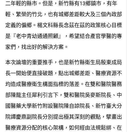
二年輕的縣市。但是，新竹縣有13鄉鎮市，有年
輕、繁榮的竹北，也有城鄉差距較大及三個內政部
定義的偏鄉。楊文科縣長念茲在茲的政策核心目標
是『老中青幼通通照顧』，希望結合產官學醫的專
家們，找出好的解決方案。
本次論壇的重要推手，也是新竹縣衛生局殷東成局
長一開始便直接破題，點出城鄉差距、醫療資源不
均造成醫療衛生構面指標的落差。在雙和醫院醫務
部陳龍主任犀利引言下，雙和醫院吳麥斯院長、中
國醫藥大學新竹附設醫院陳自諒院長、新竹臺大分
院譚慶鼎副院長分別提出極其深刻的觀點，擘畫出
醫療資源分配的核心架構，如何經由法規鬆綁、在