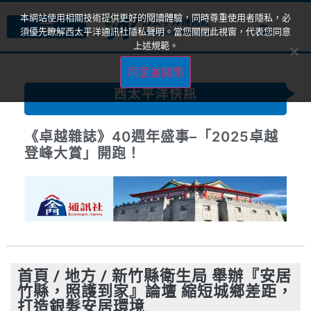
本網站使用相關技術提供更好的閱讀體驗，同時尊重使用者隱私，必
須優先瞭解西太平洋通訊社隱私聲明。當您關閉此視窗，代表您同意
上述規範。
同意並關閉
西太平洋快訊
《卓越雜誌》40週年盛事–「2025卓越
登峰大賞」開跑！
首頁
/
地方
/
新竹縣衛生局 舉辦『安居
竹縣，照護到家』論壇 縮短城鄉差距，
打造銀髮安居環境