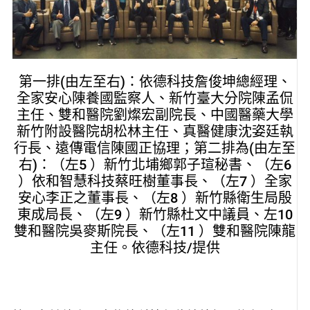
第一排(由左至右)：依德科技詹俊坤總經理、
全家安心陳養國監察人、新竹臺大分院陳孟侃
主任、雙和醫院劉燦宏副院長、中國醫藥大學
新竹附設醫院胡松林主任、真醫健康沈姿廷執
行長、遠傳電信陳國正協理；第二排為(由左至
右)：（左5 ）新竹北埔鄉郭子瑄秘書、（左6
）依和智慧科技蔡旺樹董事長、（左7 ）全家
安心李正之董事長、（左8 ）新竹縣衛生局殷
東成局長、（左9 ）新竹縣杜文中議員、左10
雙和醫院吳麥斯院長、（左11 ）雙和醫院陳龍
主任。依德科技/提供