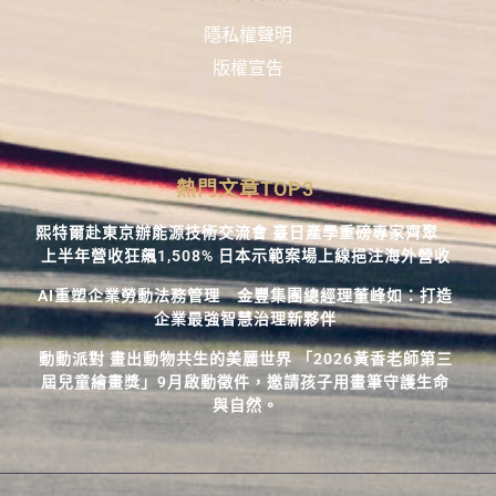
隱私權聲明
版權宣告
熱門文章TOP3
熙特爾赴東京辦能源技術交流會 臺日產學重磅專家齊聚
上半年營收狂飆1,508% 日本示範案場上線挹注海外營收
AI重塑企業勞動法務管理 金豐集團總經理董峰如：打造
企業最強智慧治理新夥伴
動動派對 畫出動物共生的美麗世界 「2026黃香老師第三
屆兒童繪畫獎」9月啟動徵件，邀請孩子用畫筆守護生命
與自然。