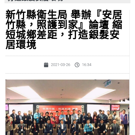
新竹縣衛生局 舉辦『安居
竹縣，照護到家』論壇 縮
短城鄉差距，打造銀髮安
居環境
2021-03-26
16:34