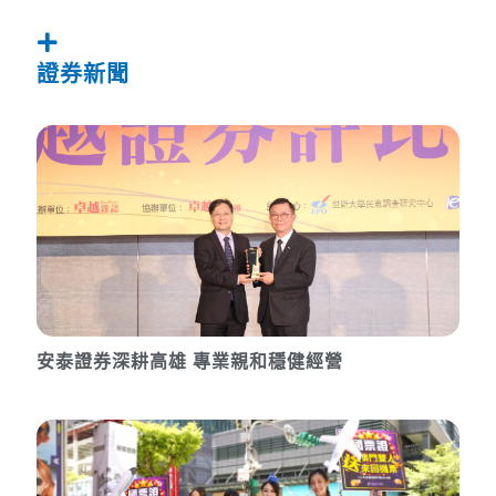
證券新聞
安泰證券深耕高雄 專業親和穩健經營