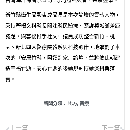
台灣海洋深層水公司…等均蒞臨與會，共襄盛舉。
新竹縣衛生局殷東成局長是本次論壇的靈魂人物，
秉持著楊文科縣長關注縣民醫療、照護與城鄉差距
議題，與幕後推手杜文中議員成功整合新竹、桃
園、新北四大醫療院體系與科技夥伴，地擘劃了本
次的『安居竹縣，照護到家』論壇，並將依此朝建
造幸福竹縣、安心竹縣的後續規劃持續深耕與落
實。
新聞分類：
地方
,
醫療
上一篇
下一篇