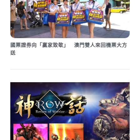
國票證券向「贏家致敬」 澳門雙人來回機票大方
送