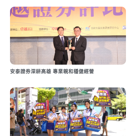
安泰證券深耕高雄 專業親和穩健經營