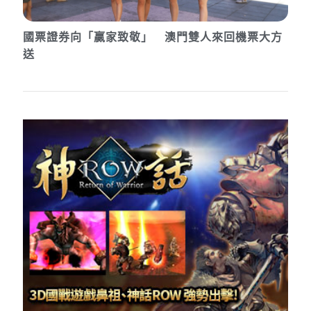
國票證券向「贏家致敬」 澳門雙人來回機票大方
送