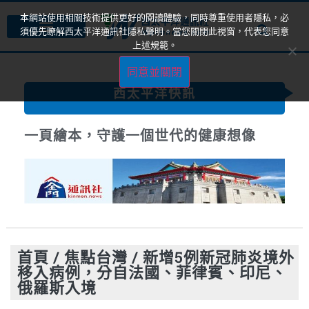
本網站使用相關技術提供更好的閱讀體驗，同時尊重使用者隱私，必
須優先瞭解西太平洋通訊社隱私聲明。當您關閉此視窗，代表您同意
上述規範。
同意並關閉
西太平洋快訊
一頁繪本，守護一個世代的健康想像
首頁
/
焦點台灣
/
新增5例新冠肺炎境外
移入病例，分自法國、菲律賓、印尼、
俄羅斯入境