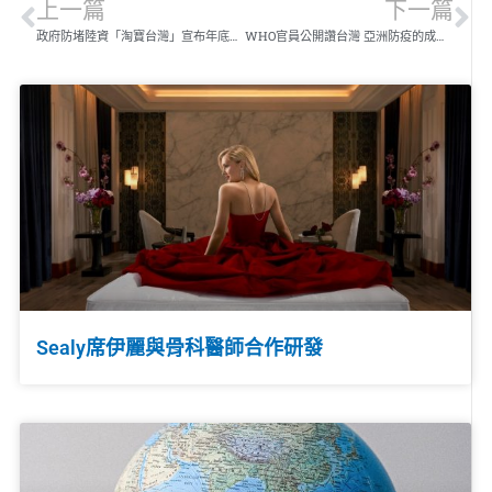
上一篇
下一篇
政府防堵陸資「淘寶台灣」宣布年底結束營運
WHO官員公開讚台灣 亞洲防疫的成功範例
Sealy席伊麗與骨科醫師合作研發