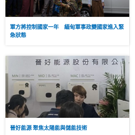
軍方將控制國家一年 緬甸軍事政變國家進入緊
急狀態
晉好能源 聚焦太陽能與儲能技術