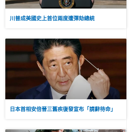
川普成美國史上首位兩度遭彈劾總統
日本首相安倍晉三舊疾復發宣布「請辭待命」