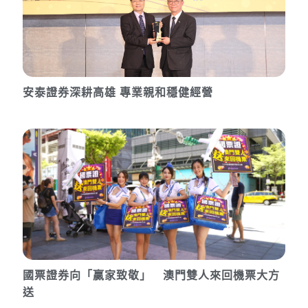
安泰證券深耕高雄 專業親和穩健經營
國票證券向「贏家致敬」 澳門雙人來回機票大方
送