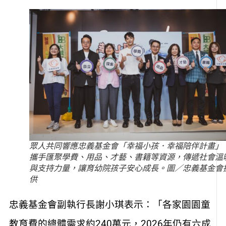
眾人共同響應忠義基金會「幸福小孩．幸福陪伴計畫」
攜手匯聚學費、用品、才藝、書籍等資源，傳遞社會溫
與支持力量，讓育幼院孩子安心成長。圖／忠義基金會
供
忠義基金會副執行長謝小琪表示：「各家園園童
教育費的總體需求約240萬元，2026年仍有六成