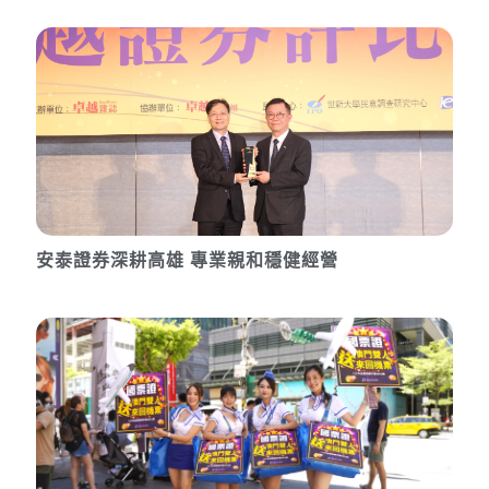
安泰證券深耕高雄 專業親和穩健經營