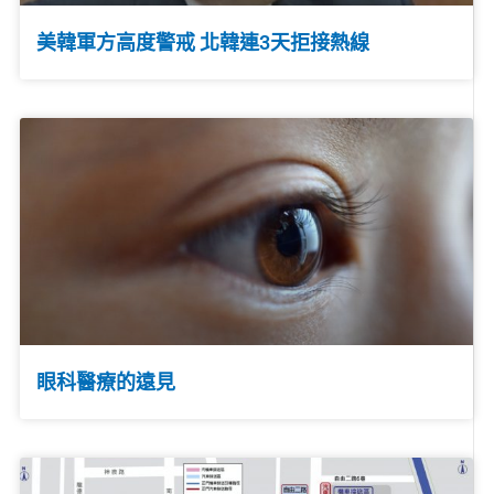
美韓軍方高度警戒 北韓連3天拒接熱線
眼科醫療的遠見