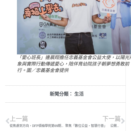
「愛心班長」連晨翔擔任忠義基金會公益大使，以陽光
象與實際行動傳遞愛心，陪伴育幼院孩子朝夢想勇敢前
行。圖／忠義基金會提供
新聞分類：
生活
上一篇
下一篇
從焦慮到方向，DFP領袖學苑第69期《突破重圍．盈利八部曲》
聚焦「數位公益・智慧行善」 公開徵求公益金傳獎、公益大使與「點亮微光」公益故事