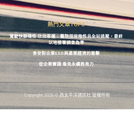
熱門文章TOP3
駕駛快篩陽性 欣欣客運：醫院採尿陰性且全站過關，最終
以地檢署調查為準
食安對企業ESG與產業經濟的衝擊
從企業實踐 看見永續教育力
Copyright 2026 © 西太平洋通訊社 版權所有