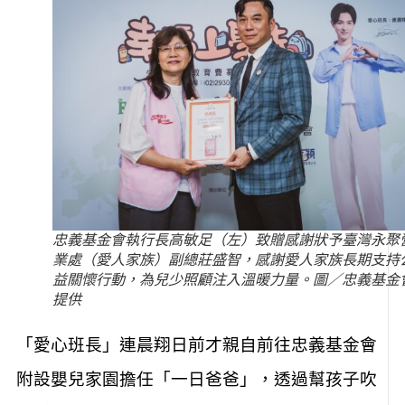
忠義基金會執行長高敏足（左）致贈感謝狀予臺灣永聚
業處（愛人家族）副總莊盛智，感謝愛人家族長期支持
益關懷行動，為兒少照顧注入溫暖力量。圖／忠義基金
提供
「愛心班長」連晨翔日前才親自前往忠義基金會
附設嬰兒家園擔任「一日爸爸」，透過幫孩子吹