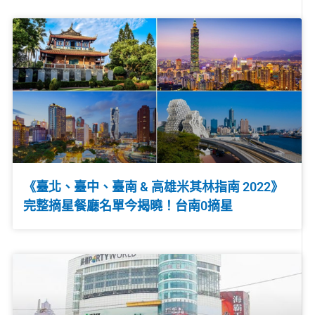
《臺北、臺中、臺南 & 高雄米其林指南 2022》
完整摘星餐廳名單今揭曉！台南0摘星