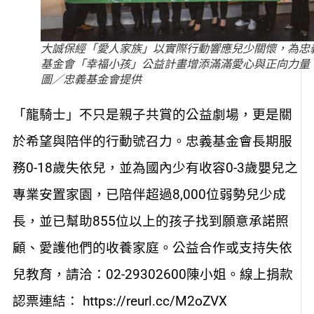
大誠保經「愛人家族」以實際行動響應兒少關懷，為忠
基金會「幸福小孩」公益計畫增添滿滿愛心與正向力量
圖／忠義基金會提供
「龍騎士」不只是親子共賞的公益劇場，更是關
於希望與陪伴的行動號召力。忠義基金會長期服
務0-18歲失依兒，並為國內少有收容0-3歲嬰兒之
專業安置家園，已陪伴超過8,000位弱勢兒少成
長，並已幫助855位以上的孩子找到願意承諾照
顧、愛護他們的收養家庭。公益合作或支持失依
兒教育，請洽：02-29302600陳小姐。線上捐款
認票連結： https://reurl.cc/M2oZVX