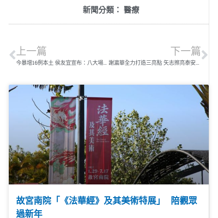
新聞分類：
醫療
上一篇
下一篇
今暴增16例本土 侯友宜宣布：八大場所全部暫停營業！
謝瀛華全力打造三亮點 矢志擦亮泰安醫院招牌
故宮南院「《法華經》及其美術特展」 陪觀眾
過新年