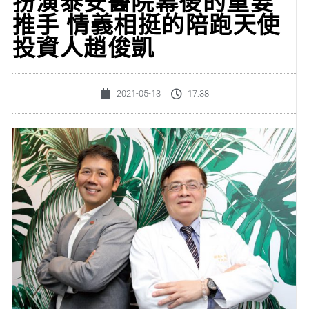
扮演泰安醫院幕後的重要
推手 情義相挺的陪跑天使
投資人趙俊凱
2021-05-13
17:38