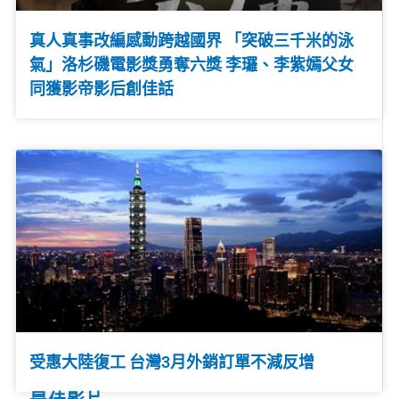
真人真事改編感動跨越國界 「突破三千米的泳
氣」洛杉磯電影獎勇奪六獎 李㼈、李紫嫣父女
同獲影帝影后創佳話
受惠大陸復工 台灣3月外銷訂單不減反增