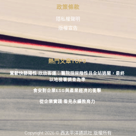
政策條款
隱私權聲明
版權宣告
熱門文章TOP3
駕駛快篩陽性 欣欣客運：醫院採尿陰性且全站過關，最終
以地檢署調查為準
食安對企業ESG與產業經濟的衝擊
從企業實踐 看見永續教育力
Copyright 2026 © 西太平洋通訊社 版權所有