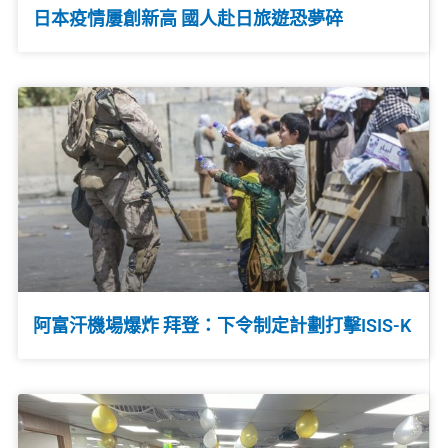
日本疫情屢創新高 國人赴日旅遊恐夢碎
阿富汗機場爆炸 拜登：下令制定計劃打擊ISIS-K