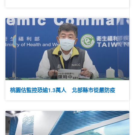
桃園估監控恐逾1.3萬人 北部縣市從嚴防疫