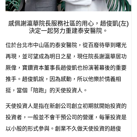
感佩謝瀛華院長服務社區的用心，趙俊凱(左)
決定一起努力重建泰安醫院。
位於台北市中山區的泰安醫院，從百廢待舉到曙光
再現，並可望成為明日之星，現任院長謝瀛華居功
厥偉，寶鑽資本董事長趙俊凱也扮演著幕後的重要
推手。趙俊凱說，因為感動，所以他樂於情義相
挺，當個「陪跑」的天使投資人。
天使投資人是指在新創公司創立初期就開始投資的
投資者，一般並不會干預公司的營運，每筆投資是
以小股的形式參與。創業不久做天使投資的趙俊