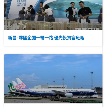
新昌: 夥國企闖一帶一路 優先投資塞班島