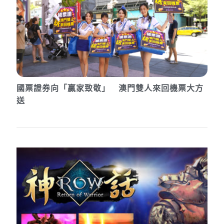
國票證券向「贏家致敬」 澳門雙人來回機票大方
送