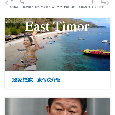
上一篇
下一篇
《拾年》－樊兆曄：回歸傳統 拼出無限未來
2025耶誕有愛！「美夢成真」KISS寒冬送暖到偏鄉
【國家旅游】 東帝汶介紹