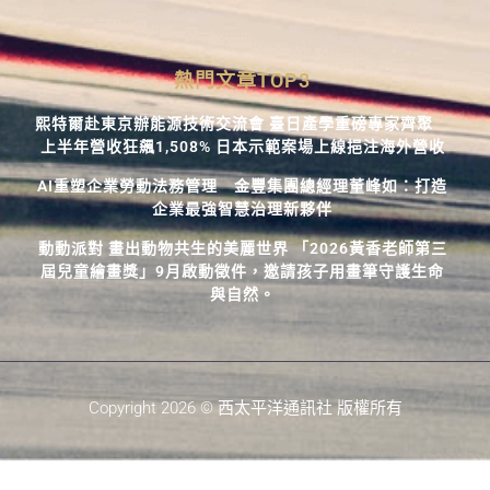
熱門文章TOP3
熙特爾赴東京辦能源技術交流會 臺日產學重磅專家齊聚
上半年營收狂飆1,508% 日本示範案場上線挹注海外營收
AI重塑企業勞動法務管理 金豐集團總經理董峰如：打造
企業最強智慧治理新夥伴
動動派對 畫出動物共生的美麗世界 「2026黃香老師第三
屆兒童繪畫獎」9月啟動徵件，邀請孩子用畫筆守護生命
與自然。
Copyright 2026 © 西太平洋通訊社 版權所有