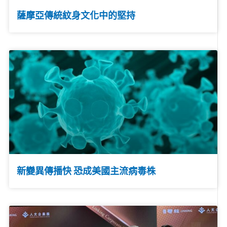
薩摩亞傳統紋身文化中的堅持
新變異傳播快 恐成美國主流病毒株