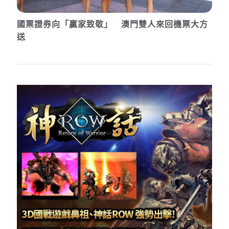
國票證券向「贏家致敬」 澳門雙人來回機票大方
送