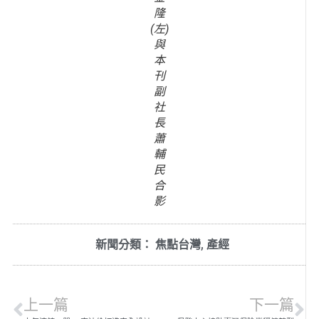
隆
(左)
與
本
刊
副
社
長
蕭
輔
民
合
影
新聞分類：
焦點台灣
,
產經
上一篇
下一篇