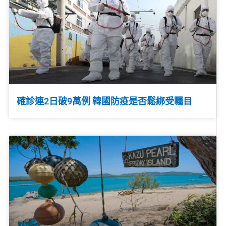
確診連2日破9萬例 韓國防疫是否鬆綁受矚目