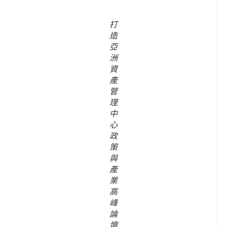
打
造
亞
洲
資
產
管
理
中
心
政
策
與
產
業
高
峰
論
壇