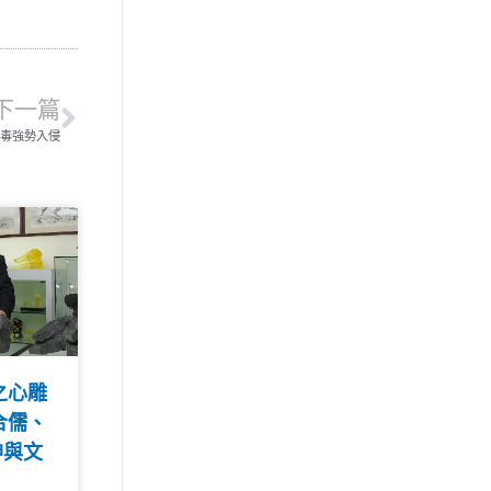
下一篇
毒強勢入侵
之心雕
合儒、
神與文