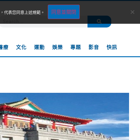
同意並關閉
，代表您同意上述規範。
醫療
文化
運動
娛樂
專題
影音
快訊