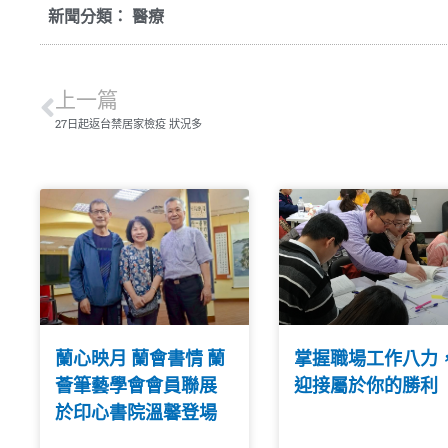
新聞分類：
醫療
上一篇
27日起返台禁居家檢疫 狀況多
蘭心映月 蘭會書情 蘭
掌握職場工作八力
薈筆藝學會會員聯展
迎接屬於你的勝利
於印心書院溫馨登場