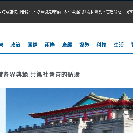
同時尊重使用者隱私，必須優先瞭解西太平洋通訊社隱私聲明。當您關閉此視窗
灣
政治
國際
兩岸
產經
證券
科技
生活
影響力—台灣最具指標性的菁英獎即將揭曉