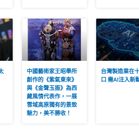
太
中國藝術家王昭舉所
台灣製造業在
創作的《紫氣東來》
口 需AI注入新
與《金聲玉振》為西
藏風情代表作，一展
雪域高原獨有的景致
魅力，美不勝收！