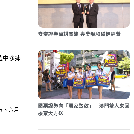
安泰證券深耕高雄 專業親和穩健經營
濟體中慘摔
國票證券向「贏家致敬」 澳門雙人來回
五、六月
機票大方送