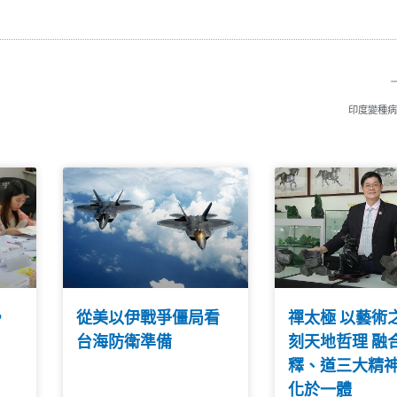
印度變種病
，
從美以伊戰爭僵局看
禪太極 以藝術
台海防衛準備
刻天地哲理 融
釋、道三大精
化於一體