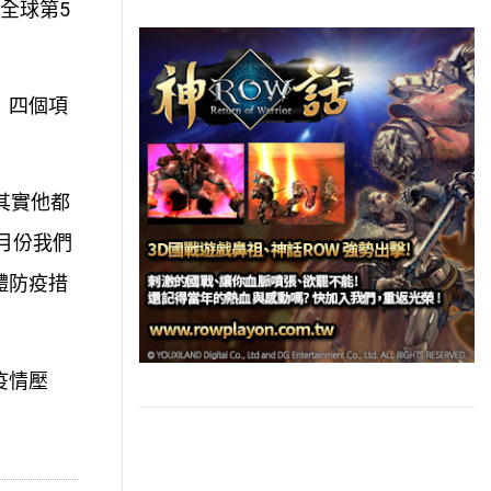
全球第5
」四個項
其實他都
月份我們
體防疫措
疫情壓