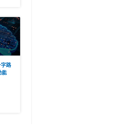
十字路
動能