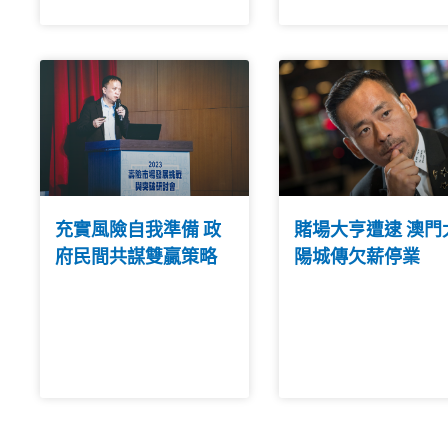
充實風險自我準備 政
賭場大亨遭逮 澳門
府民間共謀雙贏策略
陽城傳欠薪停業