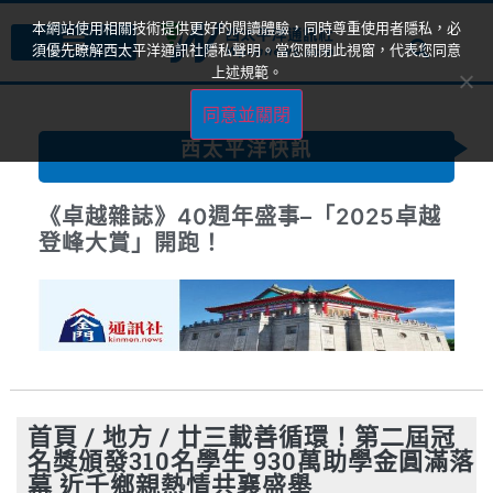
本網站使用相關技術提供更好的閱讀體驗，同時尊重使用者隱私，必
須優先瞭解西太平洋通訊社隱私聲明。當您關閉此視窗，代表您同意
上述規範。
同意並關閉
西太平洋快訊
《卓越雜誌》40週年盛事–「2025卓越
登峰大賞」開跑！
首頁
/
地方
/
廿三載善循環！第二屆冠
名獎頒發310名學生 930萬助學金圓滿落
幕 近千鄉親熱情共襄盛舉