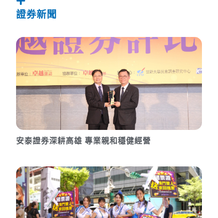
證券新聞
安泰證券深耕高雄 專業親和穩健經營