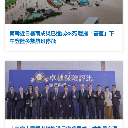
南韓近日暴雨成災已造成38死 輕颱「薔蜜」下
午登陸多數航班停飛