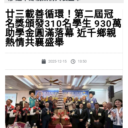
廿三載善循環！第二屆冠
名獎頒發310名學生 930萬
助學金圓滿落幕 近千鄉親
熱情共襄盛舉
2025-12-15
13:50