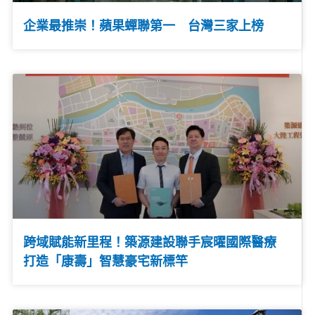
企業最推崇！蘋果蟬聯第一 台灣三家上榜
跨域賦能新里程！築源建設聯手宸曜國際醫療
打造「康壽」智慧豪宅新標竿