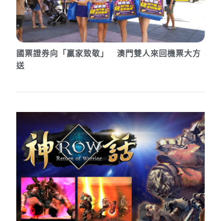
國票證券向「贏家致敬」 澳門雙人來回機票大方
送