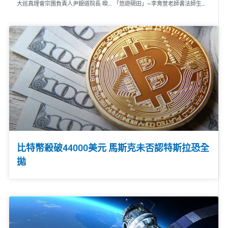
大巡真理會宗團負責人尹銀道院長 睽違六年再訪台灣
「悠遊硯田」~李育萱老師書法師生聯展 於印心書院展現
比特幣殺破44000美元 馬斯克未否認特斯拉恐全
拋