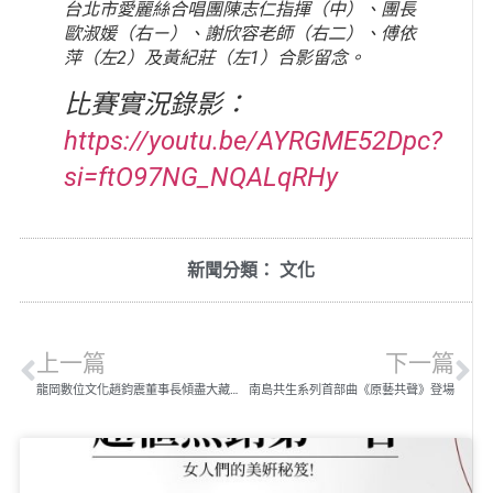
台北市愛麗絲合唱團陳志仁指揮（中）、團長
歐淑媛（右ㄧ）、謝欣容老師（右二）、傅依
萍（左2）及黃紀莊（左1）合影留念。
比賽實況錄影：
https://youtu.be/AYRGME52Dpc?
si=ftO97NG_NQALqRHy
新聞分類：
文化
上一篇
下一篇
龍岡數位文化趙鈞震董事長傾盡大藏之緣 完美複刻故宮典藏清康熙御製「龍藏經」
南島共生系列首部曲《原藝共聲》登場