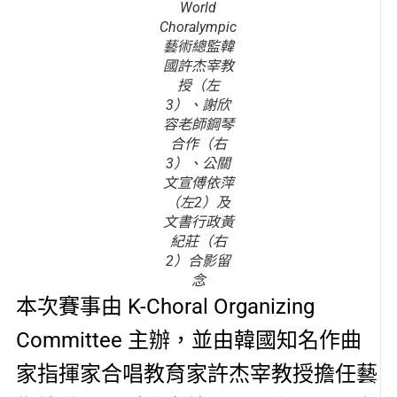
World
Choralympic
藝術總監韓
國許杰宰教
授（左
3）、謝欣
容老師鋼琴
合作（右
3）、公關
文宣傅依萍
（左2）及
文書行政黃
紀莊（右
2）合影留
念
本次賽事由 K-Choral Organizing
Committee 主辦，並由韓國知名作曲
家指揮家合唱教育家許杰宰教授擔任藝