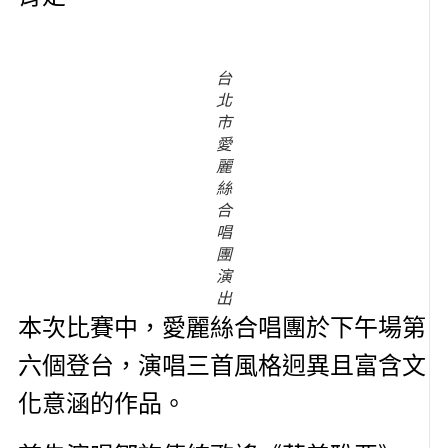
台
北
市
愛
麗
絲
合
唱
團
演
出
本次比賽中，愛麗絲合唱團於下午場第
六個登台，演唱三首風格迥異且富含文
化意涵的作品。