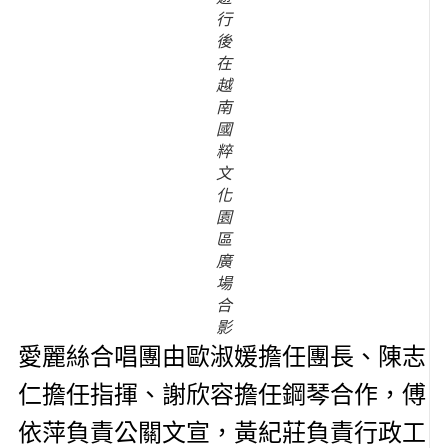
行
後
在
越
南
國
粹
文
化
園
區
廣
場
合
影
愛麗絲合唱團由歐淑媛擔任團長、陳志
仁擔任指揮、謝欣容擔任鋼琴合作，傅
依萍負責公關文宣，黃紀莊負責行政工