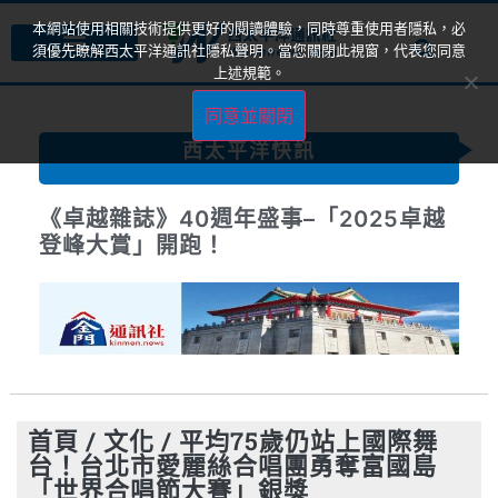
本網站使用相關技術提供更好的閱讀體驗，同時尊重使用者隱私，必
須優先瞭解西太平洋通訊社隱私聲明。當您關閉此視窗，代表您同意
上述規範。
同意並關閉
西太平洋快訊
《卓越雜誌》40週年盛事–「2025卓越
登峰大賞」開跑！
首頁
/
文化
/
平均75歲仍站上國際舞
台！台北市愛麗絲合唱團勇奪富國島
「世界合唱節大賽」銀獎