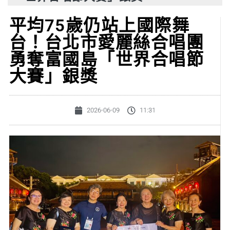
平均75歲仍站上國際舞
台！台北市愛麗絲合唱團
勇奪富國島「世界合唱節
大賽」銀獎
2026-06-09
11:31