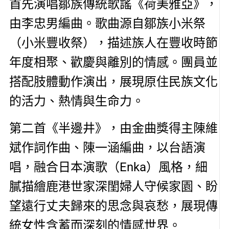
首先演唱鄒族傳統歌謠《荷美雅亞》，
由李忠男編曲。歌曲源自鄒族小米祭
（小米豐收祭），描述族人在豐收時節
年度相聚、歡慶與離別的情感。團員並
搭配肢體動作演出，展現原住民族文化
的活力、熱情與生命力。
第二首《半邊井》，由金曲獎得主陳維
斌作詞作曲、陳一涵編曲，以台語演
唱，融合日本演歌（Enka）風格，細
膩描繪鹿港世家深閨婦人守候家園、盼
望遠行丈夫歸來的思念與哀愁，展現傳
統女性含蓄而深刻的情感世界。