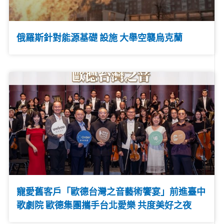
俄羅斯針對能源基礎 設施 大舉空襲烏克蘭
寵愛舊客戶「歐德台灣之音藝術饗宴」前進臺中
歌劇院 歐德集團攜手台北愛樂 共度美好之夜