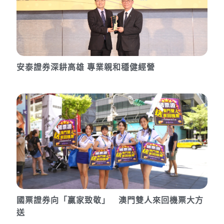
安泰證券深耕高雄 專業親和穩健經營
國票證券向「贏家致敬」 澳門雙人來回機票大方
送