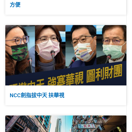
方便
NCC劍指拔中天 扶華視