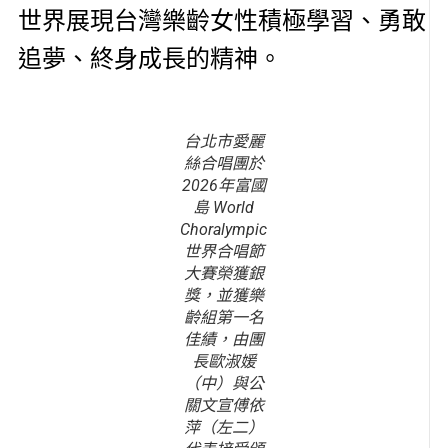
世界展現台灣樂齡女性積極學習、勇敢
追夢、終身成長的精神。
台北市愛麗
絲合唱團於
2026年富國
島 World
Choralympic
世界合唱節
大賽榮獲銀
獎，並獲樂
齡組第一名
佳績，由團
長歐淑媛
（中）與公
關文宣傅依
萍（左二）