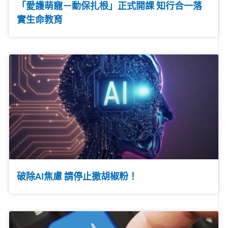
「愛護萌寵－動保扎根」正式開課 知行合一落
實生命教育
破除AI焦慮 請停止撒胡椒粉！