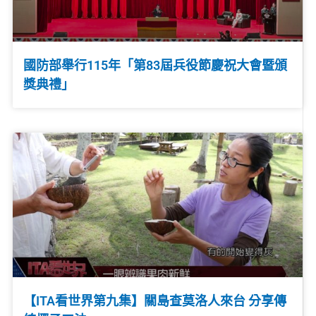
國防部舉行115年「第83屆兵役節慶祝大會暨頒
獎典禮」
【ITA看世界第九集】關島查莫洛人來台 分享傳