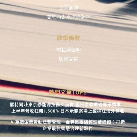
企業識別
關於西太平洋通訊社
政策條款
隱私權聲明
版權宣告
熱門文章TOP3
熙特爾赴東京辦能源技術交流會 臺日產學重磅專家齊聚
上半年營收狂飆1,508% 日本示範案場上線挹注海外營收
AI重塑企業勞動法務管理 金豐集團總經理董峰如：打造
企業最強智慧治理新夥伴