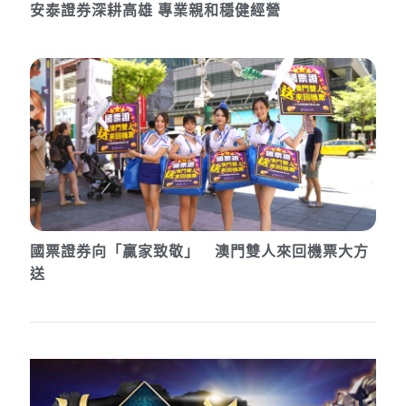
安泰證券深耕高雄 專業親和穩健經營
國票證券向「贏家致敬」 澳門雙人來回機票大方
送