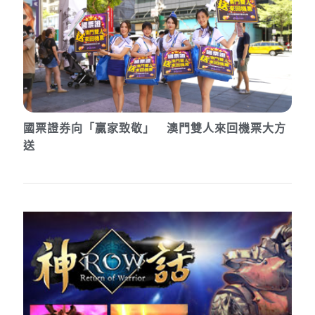
國票證券向「贏家致敬」 澳門雙人來回機票大方
送