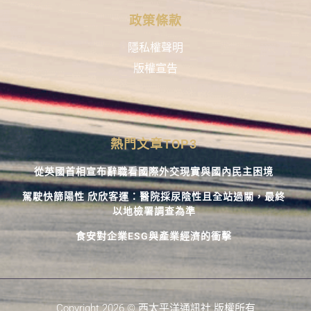
政策條款
隱私權聲明
版權宣告
熱門文章TOP3
從英國首相宣布辭職看國際外交現實與國內民主困境
駕駛快篩陽性 欣欣客運：醫院採尿陰性且全站過關，最終
以地檢署調查為準
食安對企業ESG與產業經濟的衝擊
Copyright 2026 © 西太平洋通訊社 版權所有