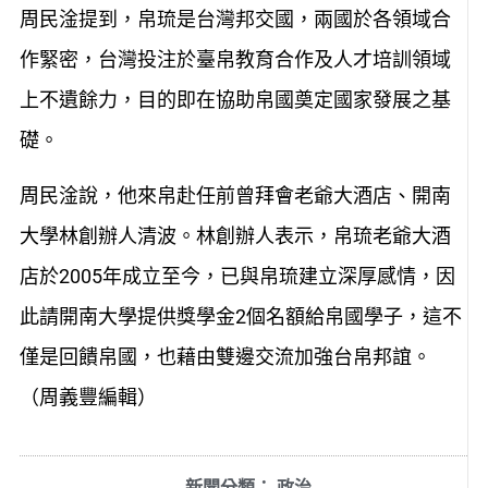
周民淦提到，帛琉是台灣邦交國，兩國於各領域合
作緊密，台灣投注於臺帛教育合作及人才培訓領域
上不遺餘力，目的即在協助帛國奠定國家發展之基
礎。
周民淦說，他來帛赴任前曾拜會老爺大酒店、開南
大學林創辦人清波。林創辦人表示，帛琉老爺大酒
店於2005年成立至今，已與帛琉建立深厚感情，因
此請開南大學提供獎學金2個名額給帛國學子，這不
僅是回饋帛國，也藉由雙邊交流加強台帛邦誼。
（周義豐編輯）
新聞分類：
政治