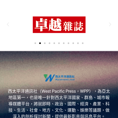
西太平洋通訊社（West Pacific Press，WPP），為亞太
地區第一，也是唯一針對西太平洋國家、群島、城市報
導媒體平台，將就即時、政治、國際、經濟、產業、科
技、生活、社會、地方、文化、運動、娛樂等議題，做
深入的剖析探討新聞，提供最新影音與訊息平台。