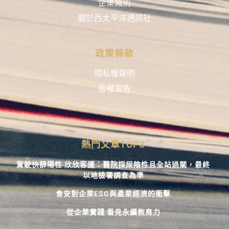
企業識別
關於西太平洋通訊社
政策條款
隱私權聲明
版權宣告
熱門文章TOP3
駕駛快篩陽性 欣欣客運：醫院採尿陰性且全站過關，最終
以地檢署調查為準
食安對企業ESG與產業經濟的衝擊
從企業實踐 看見永續教育力