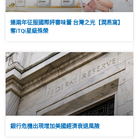
連兩年征服國際評審味蕾 台灣之光【潤燕窩】
奪iTQi星級殊榮
銀行危機出現增加美國經濟衰退風險