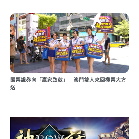
國票證券向「贏家致敬」 澳門雙人來回機票大方
送