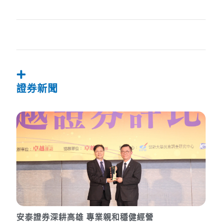
證券新聞
安泰證券深耕高雄 專業親和穩健經營