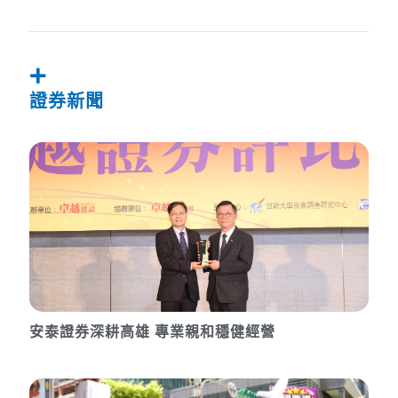
證券新聞
安泰證券深耕高雄 專業親和穩健經營