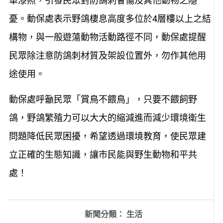
車漆照，引發民眾對防鴿刺會傷及其他動物之隱
憂。動保處表示野鴿棲息高度多位於4層樓以上之結
構物，與一般遊蕩動物活動路徑不同，動保處提醒
民眾除注意防鴿刺材質及架設位置外，勿作其他用
途使用。
動保處呼籲民眾「賞鳥不餵鳥」，只要不餵飼野
鴿，野鴿繁殖力可以大大的縮減進而減少環境衛生
問題降低民眾困擾，希望透過環境教育，使民眾建
立正確的生態知識，讓市民能與野生動物和平共
處！
新聞分類：
生活