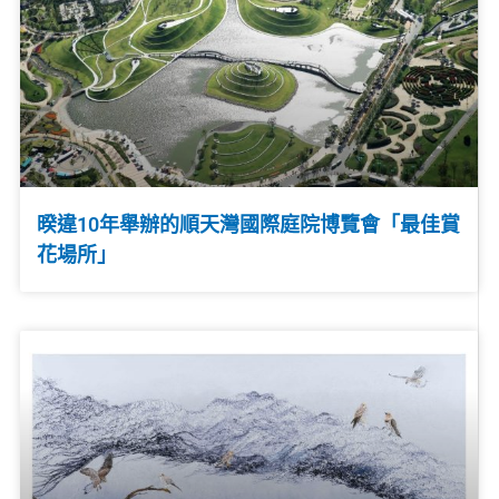
暌違10年舉辦的順天灣國際庭院博覽會「最佳賞
花場所」