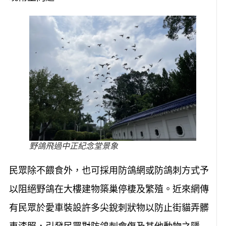
野鴿飛過中正紀念堂景象
民眾除不餵食外，也可採用防鴿網或防鴿刺方式予
以阻絕野鴿在大樓建物築巢停棲及繁殖。近來網傳
有民眾於愛車裝設許多尖銳刺狀物以防止街貓弄髒