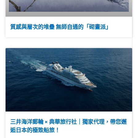
質感與層次的堆疊 無師自通的「砌畫派」
三井海洋郵輪 × 典華旅行社｜獨家代理，帶您邂
逅日本的極致船旅！