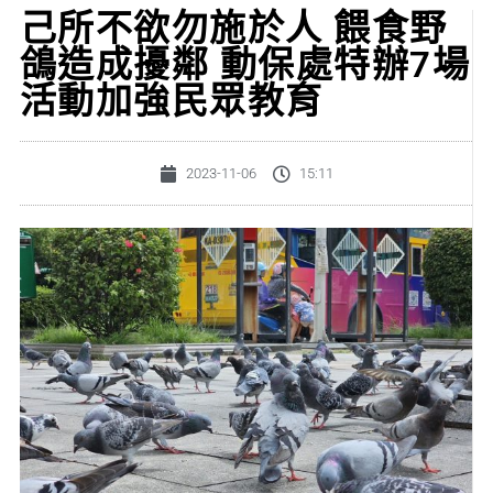
己所不欲勿施於人 餵食野
鴿造成擾鄰 動保處特辦7場
活動加強民眾教育
2023-11-06
15:11