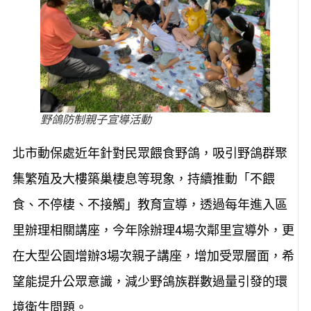
野鴿防制親子宣導活動
北市動保處近年針對民眾餵食野鴿，吸引野鴿群聚
集繁殖及大樓築巢棲息等現象，持續推動「不餵
食、不停棲、不接觸」教育宣導，透過每年進入區
里辦理相關講座，今年除辦理4場次鄰里宣導外，更
在大型公園增辦3場次親子講座，增加受眾層面，希
望能提升公眾意識，減少野鴿族群數過量引發的環
境衛生問題。