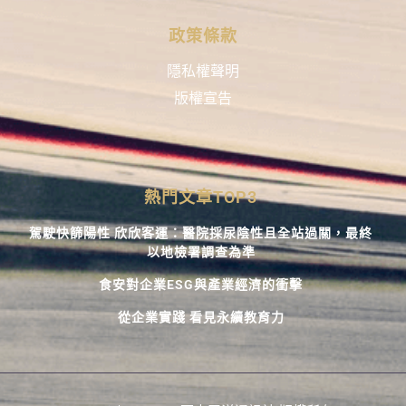
政策條款
隱私權聲明
版權宣告
熱門文章TOP3
駕駛快篩陽性 欣欣客運：醫院採尿陰性且全站過關，最終
以地檢署調查為準
食安對企業ESG與產業經濟的衝擊
從企業實踐 看見永續教育力