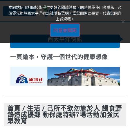
本網站使用相關技術提供更好的閱讀體驗，同時尊重使用者隱私，必
須優先瞭解西太平洋通訊社隱私聲明。當您關閉此視窗，代表您同意
上述規範。
同意並關閉
西太平洋快訊
一頁繪本，守護一個世代的健康想像
首頁
/
生活
/
己所不欲勿施於人 餵食野
鴿造成擾鄰 動保處特辦7場活動加強民
眾教育