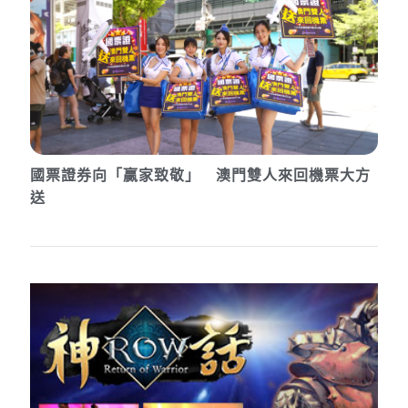
國票證券向「贏家致敬」 澳門雙人來回機票大方
送