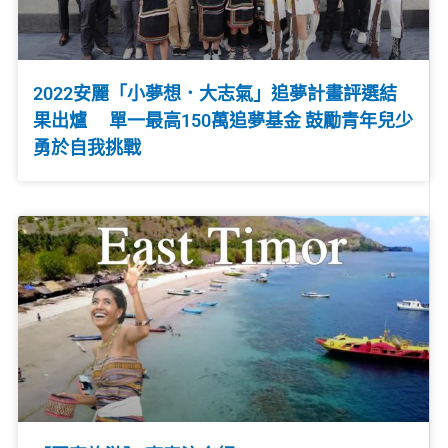
2022安麗「小夢想．大志氣」追夢計畫評選結
果出爐 單一最高150萬追夢基金 鼓勵青年兒少
勇於自我挑戰