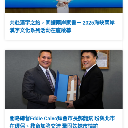
共赴漢字之約，同讀兩岸家書－ 2025海峽兩岸
漢字文化系列活動在廈啟幕
關島總督Eddie Calvo拜會市長郝龍斌 盼與北市
在環保、教育加強交流 鞏固姊妹市情誼