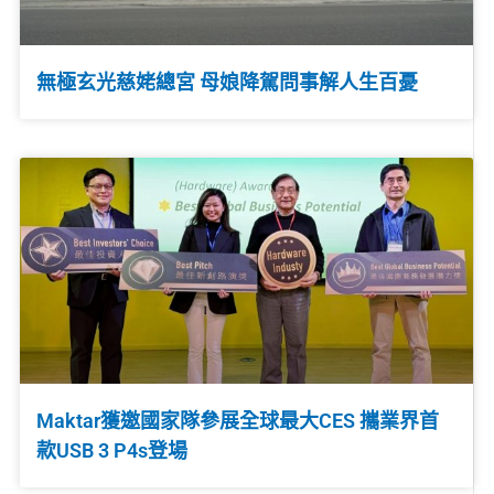
無極玄光慈姥總宮 母娘降駕問事解人生百憂
Maktar獲邀國家隊參展全球最大CES 攜業界首
款USB 3 P4s登場