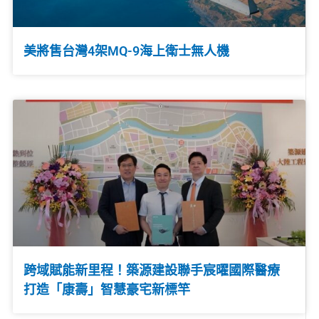
美將售台灣4架MQ-9海上衛士無人機
跨域賦能新里程！築源建設聯手宸曜國際醫療
打造「康壽」智慧豪宅新標竿