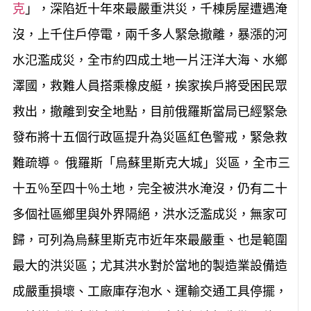
克
」，深陷近十年來最嚴重洪災，千棟房屋遭遇淹
沒，上千住戶停電，兩千多人緊急撤離，暴漲的河
水氾濫成災，全市約四成土地一片汪洋大海、水鄉
澤國，救難人員搭乘橡皮艇，挨家挨戶將受困民眾
救出，撤離到安全地點，目前俄羅斯當局已經緊急
發布將十五個行政區提升為災區紅色警戒，緊急救
難疏導。 俄羅斯「烏蘇里斯克大城」災區，全市三
十五％至四十％土地，完全被洪水淹沒，仍有二十
多個社區鄉里與外界隔絕，洪水泛濫成災，無家可
歸，可列為烏蘇里斯克市近年來最嚴重、也是範圍
最大的洪災區；尤其洪水對於當地的製造業設備造
成嚴重損壞、工廠庫存泡水、運輸交通工具停擺，