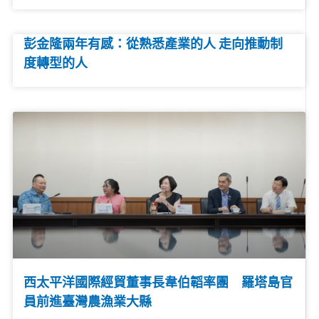
彭金隆兩年有感：從熟悉產業的人 走向推動制
度轉型的人
西太平洋國際經貿董事長韋伯韜率團 羅塔島官
員前進臺灣農漁業大縣