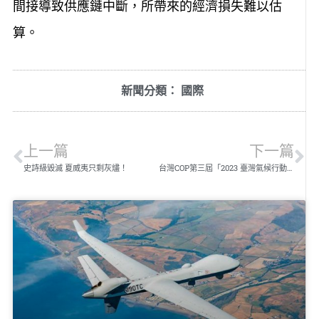
間接導致供應鏈中斷，所帶來的經濟損失難以估
算。
新聞分類：
國際
上一篇
下一篇
史詩級毀滅 夏威夷只剩灰燼！
台灣COP第三屆「2023 臺灣氣候行動博覽會」暨響應「松山宣言」