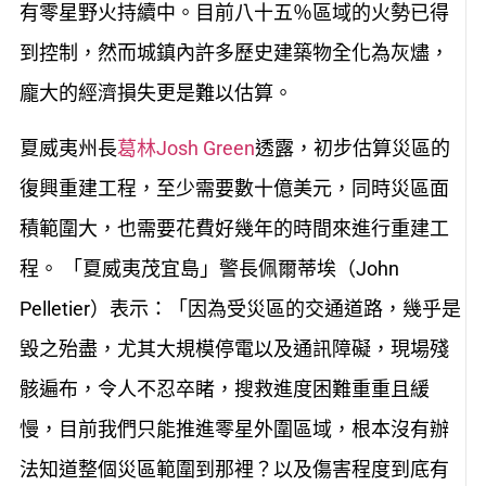
有零星野火持續中。目前八十五％區域的火勢已得
到控制，然而城鎮內許多歷史建築物全化為灰燼，
龐大的經濟損失更是難以估算。
夏威夷州長
葛林Josh Green
透露，初步估算災區的
復興重建工程，至少需要數十億美元，同時災區面
積範圍大，也需要花費好幾年的時間來進行重建工
程。 「夏威夷茂宜島」警長佩爾蒂埃（John
Pelletier）表示：「因為受災區的交通道路，幾乎是
毀之殆盡，尤其大規模停電以及通訊障礙，現場殘
骸遍布，令人不忍卒睹，搜救進度困難重重且緩
慢，目前我們只能推進零星外圍區域，根本沒有辦
法知道整個災區範圍到那裡？以及傷害程度到底有