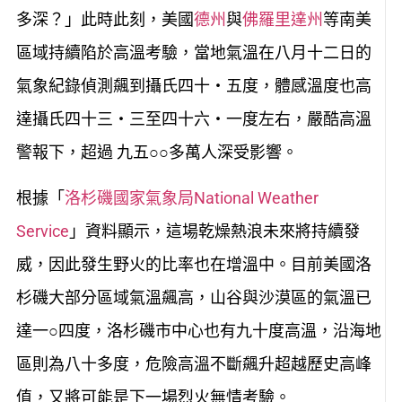
多深？」此時此刻，美國
德州
與
佛羅里達州
等南美
區域持續陷於高溫考驗，當地氣溫在八月十二日的
氣象紀錄偵測飆到攝氏四十‧五度，體感溫度也高
達攝氏四十三‧三至四十六‧一度左右，嚴酷高溫
警報下，超過 九五○○多萬人深受影響。
根據「
洛杉磯國家氣象局National Weather
Service
」資料顯示，這場乾燥熱浪未來將持續發
威，因此發生野火的比率也在增溫中。目前美國洛
杉磯大部分區域氣溫飆高，山谷與沙漠區的氣溫已
達一○四度，洛杉磯市中心也有九十度高溫，沿海地
區則為八十多度，危險高溫不斷飆升超越歷史高峰
值，又將可能是下一場烈火無情考驗。