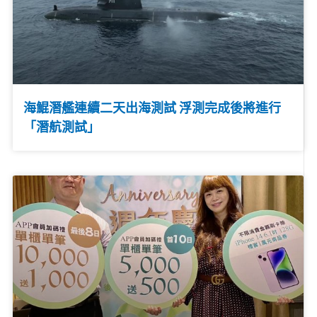
海鯤潛艦連續二天出海測試 浮測完成後將進行
「潛航測試」