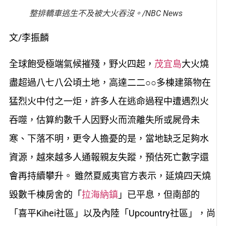
整排轎車逃生不及被大火吞沒。/NBC News
文/李振麟
全球飽受極端氣候摧殘，野火四起，
茂宜島
大火燒
盡超過八七八公頃土地，高達二二○○多棟建築物在
猛烈火中付之一炬，許多人在逃命過程中遭遇烈火
吞噬，估算約數千人因野火而流離失所或屍骨未
寒、下落不明，更令人擔憂的是，當地缺乏足夠水
資源，越來越多人通報親友失蹤，預估死亡數字還
會再持續攀升。 雖然夏威夷官方表示，延燒四天燒
毀數千棟房舍的「
拉海納鎮
」已平息，但南部的
「喜平Kihei社區」以及內陸「Upcountry社區」，尚