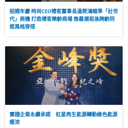
迎週年慶 時尚CEO禮客董事長溫筱鴻瞄準「壯世
代」商機 打造禮客樂齡商場 推最潮祖孫跨齡同
框風格穿搭
實踐企業永續承諾 虹星再生能源轉動綠色能源
暖流