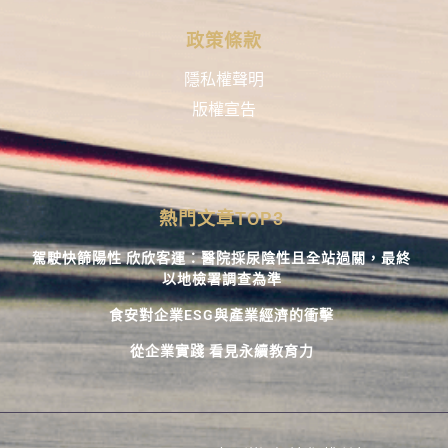
政策條款
隱私權聲明
版權宣告
熱門文章TOP3
駕駛快篩陽性 欣欣客運：醫院採尿陰性且全站過關，最終
以地檢署調查為準
食安對企業ESG與產業經濟的衝擊
從企業實踐 看見永續教育力