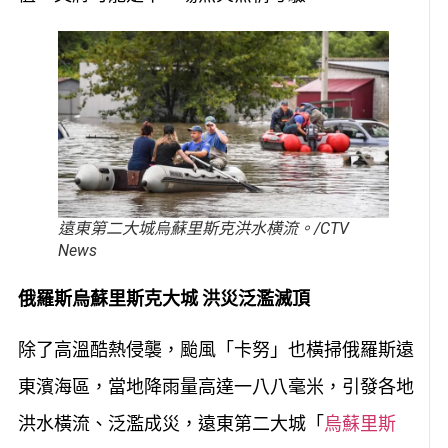
遠東第二大城烏蘇里斯克洪水横流。/CTV
News
俄羅斯烏蘇里斯克大城 洪災泛濫滅頂
除了高溫酷熱侵襲，颱風「卡努」也橫掃俄羅斯遠
東濱海區，當地降雨量高達一八八毫米，引發各地
洪水橫流、泛濫成災，遠東第二大城「
烏蘇里斯