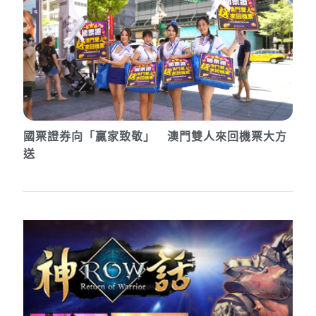
國票證券向「贏家致敬」 澳門雙人來回機票大方
送