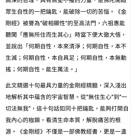
高深的哲理，具有無堅不摧的力量，是佛陀開啟
眾生自性的一把鑰匙，能破除一切的苦惱。《金
剛經》被譽為”破相顯性”的至高法門，六祖惠能
聽聞「應無所住而生其心」時當下便大徹大悟，
並說出「何期自性，本來清淨；何期自性，本不
生滅；何期自性，本自具足；何期自性，本無動
搖；何期自性，能生萬法。」
此文精選十句最具力量的金剛經精髓，深入淺出
地解析其中蘊含的宇宙智慧。從”無住生心”到”一
切法無我”，這十句話如同十把鑰匙，能夠打開自
我內心的枷鎖，看清生命本質，解脫痛苦的根
源。《金剛經》不僅是一部佛教經書，更是一盞