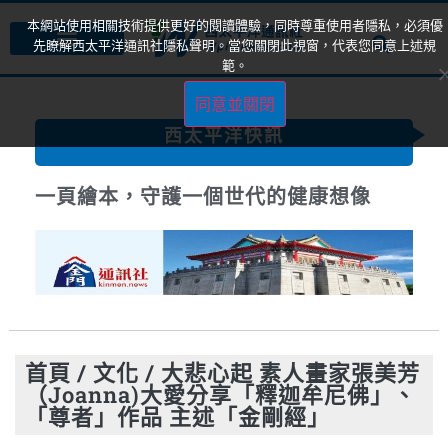
本網站使用相關技術提供更好的閱讀體驗，同時尊重使用者隱私，必須優
先瞭解西太平洋通訊社隱私聲明。當您關閉此視窗，代表您同意上述規
範。
同意並關閉
西太平洋快訊
《卓越雜誌》40週年盛事–「2025卓越
登峰大賞」開跑！
首頁
/
文化
/
大悲心起 素人畫家張美芳
（Joanna)大愛分享「釋迦牟尼佛」、
「尊者」作品 主述「金剛經」