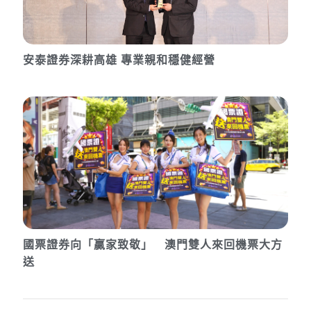
安泰證券深耕高雄 專業親和穩健經營
國票證券向「贏家致敬」 澳門雙人來回機票大方
送