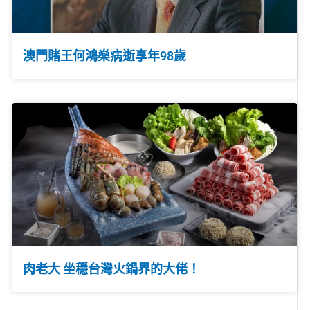
澳門賭王何鴻燊病逝享年98歲
肉老大 坐穩台灣火鍋界的大佬！