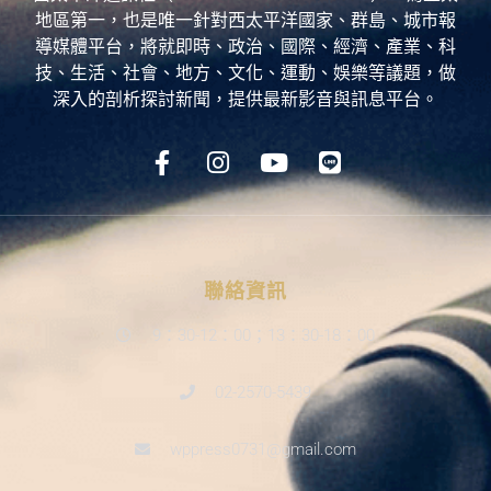
西太平洋通訊社（West Pacific Press，WPP），為亞太
地區第一，也是唯一針對西太平洋國家、群島、城市報
導媒體平台，將就即時、政治、國際、經濟、產業、科
技、生活、社會、地方、文化、運動、娛樂等議題，做
深入的剖析探討新聞，提供最新影音與訊息平台。
聯絡資訊
9：30-12：00；13：30-18：00
02-2570-5439
wppress0731@gmail.com