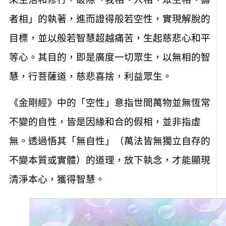
來生活和修行，破除「我相、人相、眾生相、壽
者相」的執著，進而證得般若空性，實現解脫的
目標，並以般若智慧超越痛苦，生起慈悲心和平
等心。其目的，即是廣度一切眾生，以無相的智
慧，行菩薩道，慈悲喜捨，利益眾生。
《金剛經》中的「空性」意指世間萬物並無恆常
不變的自性，皆是因緣和合的假相，並非指虛
無。透過悟其「無自性」（萬法皆無獨立自存的
不變本質或實體）的道理，放下執念，才能顯現
清淨本心，獲得智慧。