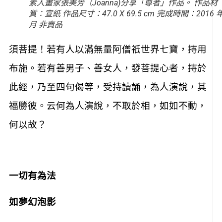
素人畫家張美芳（Joanna)分享「尊者」作品。 作品材
質：宣紙 作品尺寸：47.0 X 69.5 cm 完成時間：2016 年
月 非賣品
須菩提！若有人以滿無量阿僧祇世界七寶，持用
布施。若有善男子、善女人，發菩提心者，持於
此經，乃至四句偈等，受持讀誦，為人演說，其
福勝彼。云何為人演說，不取於相，如如不動，
何以故？
一切有為法
如夢幻泡影