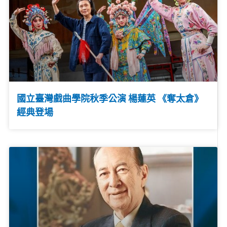
國立臺灣戲曲學院秋季公演 楊蓮英 《奪太倉》
經典登場