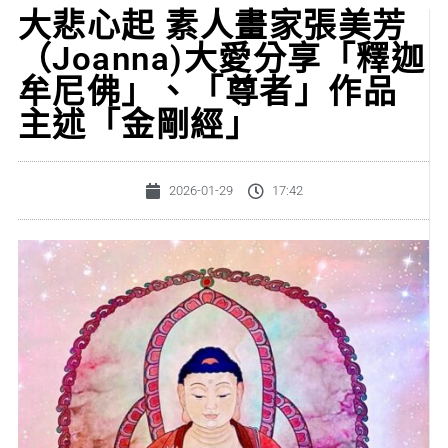
大悲心起 素人畫家張美芳
（Joanna)大愛分享「釋迦
牟尼佛」、「尊者」作品
主述「金剛經」
2026-01-29
17:42