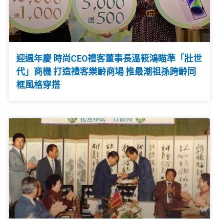
迎週年慶 時尚CEO禮客董事長溫筱鴻瞄準「壯世
代」商機 打造禮客樂齡商場 推最潮祖孫跨齡同
框風格穿搭