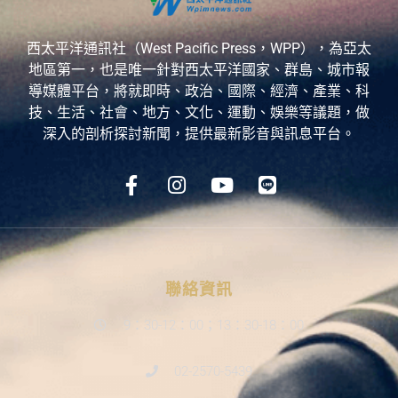
西太平洋通訊社（West Pacific Press，WPP），為亞太
地區第一，也是唯一針對西太平洋國家、群島、城市報
導媒體平台，將就即時、政治、國際、經濟、產業、科
技、生活、社會、地方、文化、運動、娛樂等議題，做
深入的剖析探討新聞，提供最新影音與訊息平台。
聯絡資訊
9：30-12：00；13：30-18：00
02-2570-5439