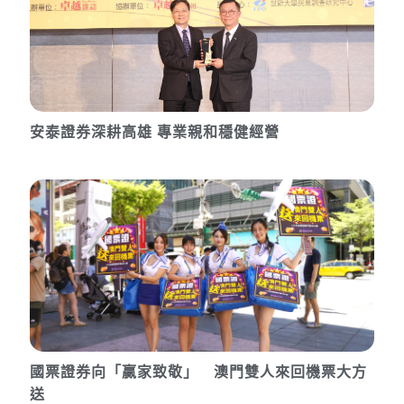
安泰證券深耕高雄 專業親和穩健經營
國票證券向「贏家致敬」 澳門雙人來回機票大方
送