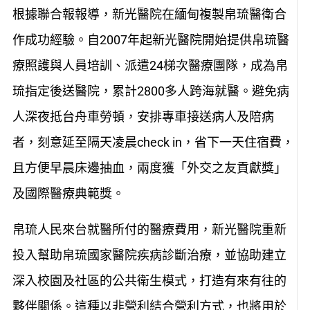
根據聯合報報導，新光醫院在緬甸複製帛琉醫衛合
作成功經驗。自2007年起新光醫院開始提供帛琉醫
療照護與人員培訓、派遣24梯次醫療團隊，成為帛
琉指定後送醫院，累計2800多人跨海就醫。避免病
人深夜抵台舟車勞頓，安排專車接送病人及陪病
者，刻意延至隔天凌晨check in，省下一天住宿費，
且方便早晨床邊抽血，兩度獲「外交之友貢獻獎」
及國際醫療典範獎。
帛琉人民來台就醫所付的醫療費用，新光醫院重新
投入幫助帛琉國家醫院疾病診斷治療，並協助建立
深入校園及社區的公共衛生模式，打造有來有往的
夥伴關係。這種以非營利結合營利方式，也將用於