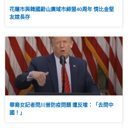
花蓮市與韓國蔚山廣域市締盟40周年 情比金堅
友誼長存
華裔女記者問川普防疫問題 遭反嗆：「去問中
國！」