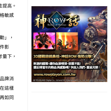
性提高。
格敏感
動」，
件影
考量下，
品牌消
在這樣
再如同