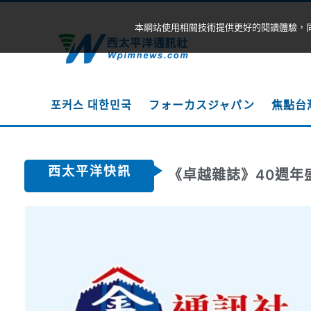
本網站使用相關技術提供更好的閱讀體驗，
포커스 대한민국
フォーカスジャパン
焦點台
西太平洋快訊
《卓越雜誌》40週年