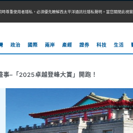
同時尊重使用者隱私，必須優先瞭解西太平洋通訊社隱私聲明。當您關閉此視窗
灣
政治
國際
兩岸
產經
證券
科技
生活
盛事–「2025卓越登峰大賞」開跑！