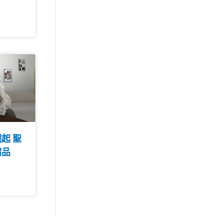
起 聖
精品