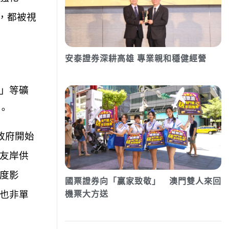
，都被視
安泰證券深耕高雄 專業親和穩健經營
」等礦
。
政府開始
友岸供
度影
國票證券向「贏家致敬」 澳門雙人來回
也非單
機票大方送