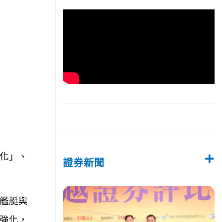
化」、
證券新聞
艦艇與
強化
，