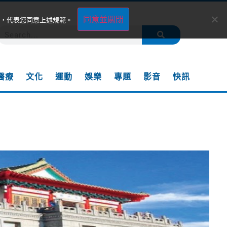
同意並關閉
，代表您同意上述規範。
醫療
文化
運動
娛樂
專題
影音
快訊