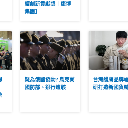
續創新貢獻獎｜康博
集團】
思
疑為俄國發動? 烏克蘭
台灣護膚品牌崛
國防部、銀行遭駭
研打造新國貨
統