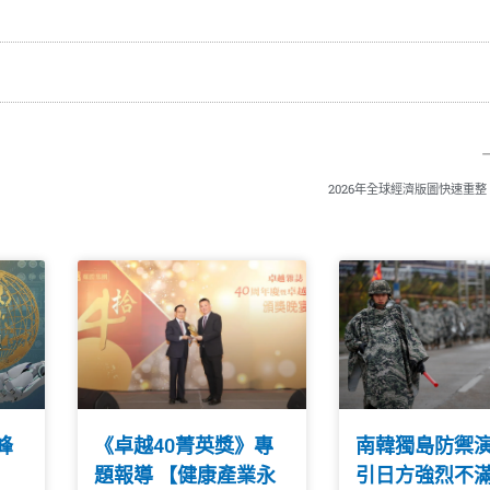
2026年全球經濟版圖快速重整
峰
《卓越40菁英獎》專
南韓獨島防禦
題報導 【健康產業永
引日方強烈不