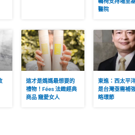
輪椅支持埔里
醫院
政
這才是媽媽最想要的
東進：西太平
禮物！Fées 法緻經典
是台灣亟需補
商品 寵愛女人
略環節