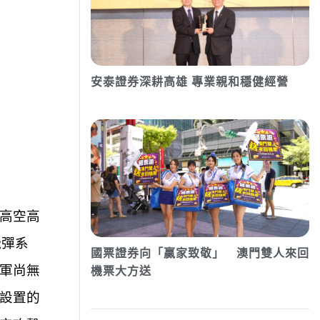
安泰證券深耕高雄 專業親和穩健經營
高空高
飛彈系
國票證券向「贏家致敬」 澳門雙人來回
軍尚無
機票大方送
設置的