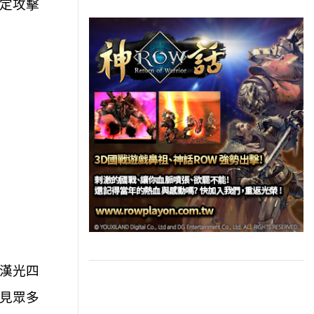
定攻擊
漢光四
見眾多