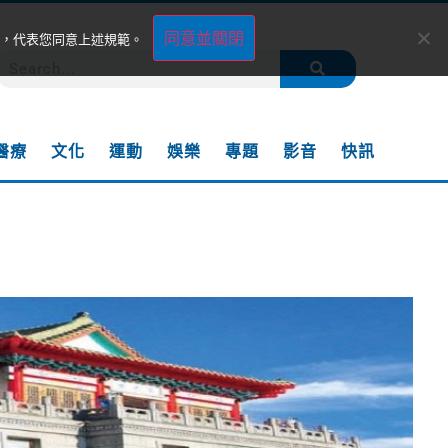
同意並關閉
，代表您同意上述規範。
醫療
文化
運動
娛樂
專題
影音
快訊