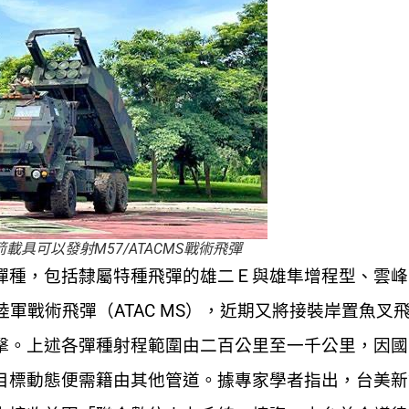
具可以發射M57/ATACMS戰術飛彈
彈種，包括隸屬特種飛彈的雄二Ｅ與雄隼增程型、雲峰
軍戰術飛彈（ATAC MS），近期又將接裝岸置魚叉
擊。上述各彈種射程範圍由二百公里至一千公里，因國
目標動態便需籍由其他管道。據專家學者指出，台美新