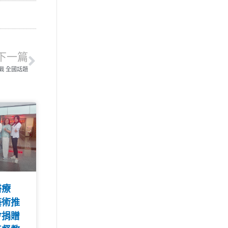
下一篇
戰 全國話題
醫療
藝術推
會捐贈