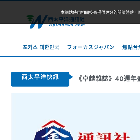
本網站使用相關技術提供更好的閱讀體驗，
포커스 대한민국
フォーカスジャパン
焦點台
西太平洋快訊
《卓越雜誌》40週年