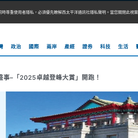
同時尊重使用者隱私，必須優先瞭解西太平洋通訊社隱私聲明。當您關閉此視窗
灣
政治
國際
兩岸
產經
證券
科技
生活
盛事–「2025卓越登峰大賞」開跑！