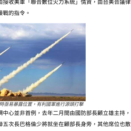
由接收美軍「聯合數位火力系統」情資，由台美合議律
接戰的指令。
射時亟易暴露位置，有利國軍進行源頭打擊
調中心並非首例，去年二月間由國防部長顧立雄主持，
聯五次長巴格倫少將就坐在顧部長身旁，其他席位也散