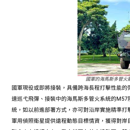
國軍的海馬斯多管火箭載
國軍現役或即將接裝，具備跨海長程打擊性能的
速巡弋飛彈、接裝中的海馬斯多管火系統的M57陸
統，如以前進部署方式，亦可對沿岸實施精準打
軍用偵照衛星提供遠程動態目標情資，獲得對岸