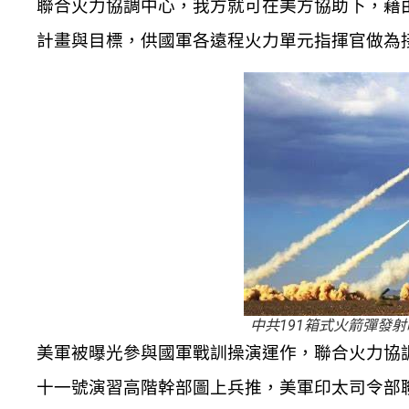
聯合火力協調中心，我方就可在美方協助下，藉
計畫與目標，供國軍各遠程火力單元指揮官做為
中共191箱式火箭彈發
美軍被曝光參與國軍戰訓操演運作，聯合火力協
十一號演習高階幹部圖上兵推，美軍印太司令部