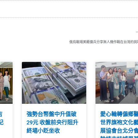
俄烏戰場美籍傭兵分享無人機作戰在台灣的挑
吉
強勢台幣盤中升值破
愛心輪轉偏鄉
記
29元 收盤前央行阻升
世界旗袍文化
終場小貶坐收
展協會台北分