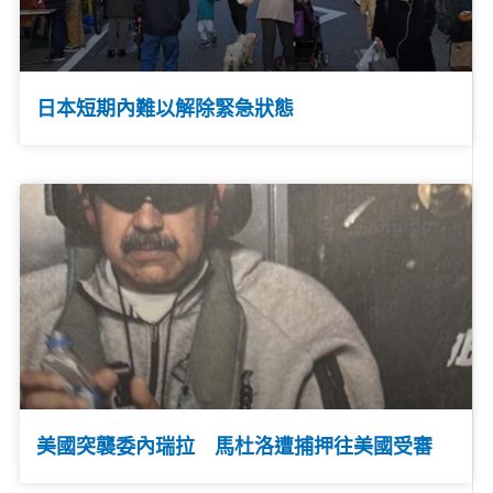
日本短期內難以解除緊急狀態
美國突襲委內瑞拉 馬杜洛遭捕押往美國受審