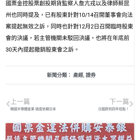
國票金控股票創投期貨監察人詹亢戎以及律師蔡昆
州也同時提及，
已有股東
針對
10/14召開董事會
向法
案提起
無效之訴
，同時也針對
12
月
2
日
召開
臨時
股東
會
的
決議
，若主管機關未駁回決議，也將在
年底前
30天內
提起撤銷股東會之訴。
新聞分類：
產經
,
證券
上一篇
下一篇
韓國半導體産業 過度依賴日本
日圓跌到四年低點！