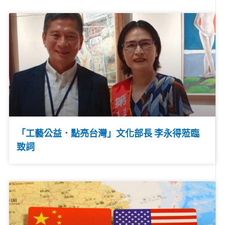
「工藝公益．點亮台灣」文化部長 李永得蒞臨
致詞