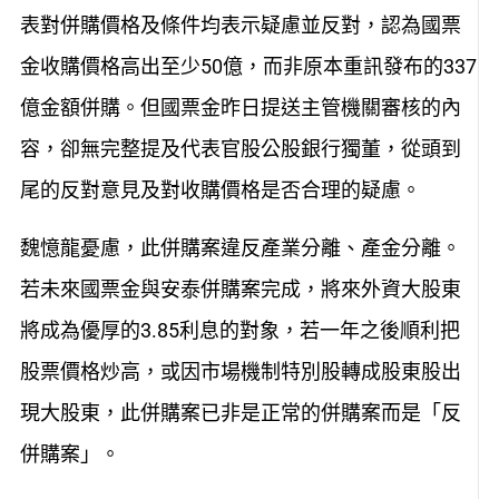
表對併購價格及條件均表示疑慮並反對，
認為國票
金收購價格高出至少50億，而非原本重訊發布的337
億金額併購。但國票金昨日提送主管機關審核的
內
容
，
卻無完
整
提及
代表官股公股銀行獨董，從頭到
尾的反對意見及對收購
價格是否
合
理
的疑慮。
魏憶龍憂慮，此併購案違反
產業
分離、
產金分離
。
若未來國票金
與安泰併購案完成
，
將來外資大股東
將成為優厚的3.85利息的對象
，若
一年之後順利把
股票價格炒高
，
或因市場機制特別股轉成股東股
出
現大股東，此併購案
已
非是正常的併購案而是
「
反
併購案
」
。