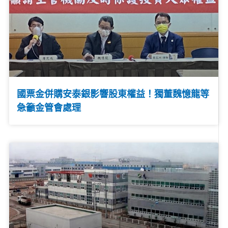
國票金併購安泰銀影響股東權益！獨董魏憶龍等
急籲金管會處理