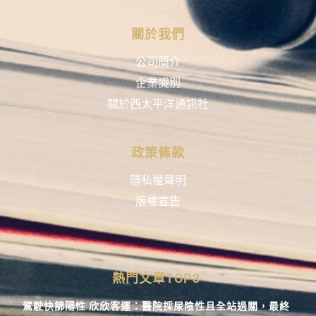
關於我們
公司簡介
企業識別
關於西太平洋通訊社
政策條款
隱私權聲明
版權宣告
熱門文章TOP3
駕駛快篩陽性 欣欣客運：醫院採尿陰性且全站過關，最終