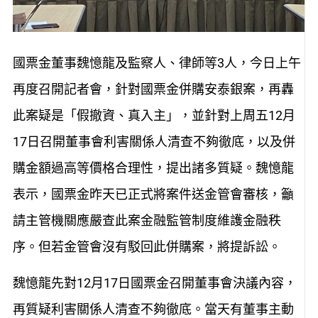
國票金董事魏憶龍及監察人、律師等3人，今日上午
再度召開記者會，
針對國票金併購安泰銀案，
再
轟
此
案疑
是
「假撤資、真入主」，
並
針
對
上周五
1
2
月
1
7
日
召
開董事會
利害關係人清查不夠徹底
，
以及併
購金額過高等價格合理性，提出諸多質疑。魏憶龍
表示，國票金昨天已正式將案件
送金管會審核
，
籲
請主管機關
應
嚴
查此案
金
融
監管
制度
維護
金融
秩
序。但
若金管會沒有
駁回此併購案
，將提訴訟。
魏憶龍
先
對1
2
月
17
日
國票金
召開董事會決議內容
，
再
質疑
利
害關係人清查不夠徹底。當天
有
董事主動