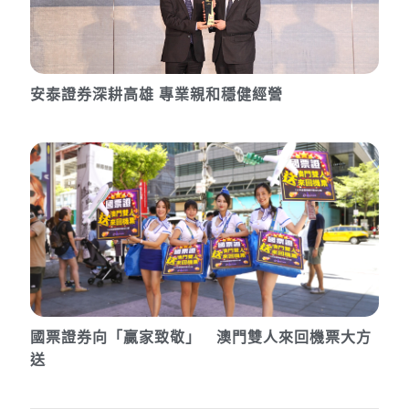
安泰證券深耕高雄 專業親和穩健經營
國票證券向「贏家致敬」 澳門雙人來回機票大方
送