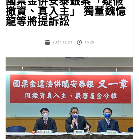
國票金併安泰銀案「疑假
撤資、真入主」 獨董魏憶
龍等將提訴訟
2021-12-21
15:20