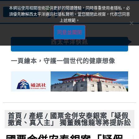
本網站使用相關技術提供更好的閱讀體驗，同時尊重使用者隱私，必
須優先瞭解西太平洋通訊社隱私聲明。當您關閉此視窗，代表您同意
上述規範。
同意並關閉
西太平洋快訊
一頁繪本，守護一個世代的健康想像
首頁
/
產經
/
國票金併安泰銀案「疑假
撤資、真入主」 獨董魏憶龍等將提訴訟