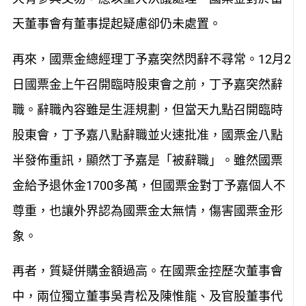
天董事會有董事提
起
疑慮
卻
仍未處
置
。
再來，國票金總經理丁予嘉突然閃辭不尋常。
1
2
月
2
日國票金上午召開臨時股東會之前，丁予嘉突然辭
職。
辭職內容雖
是
生涯規劃
，但當天
九點
召開臨時
股東會
，丁予嘉
八點辭職
並火速批准，國票金
八點
半發
佈
重訊
，
顯然
丁予嘉是「被辭職」
。
雖然國票
金給予
退休金1700多萬
，但國票金對丁予嘉個人不
尊重，也讓外界認為國票金太無情，傷害國票金形
象。
再者，質疑
併購金額過高。
在國票金控歷次董事會
中，兩位獨立董事吳青松及陳惟龍、及官股董事代