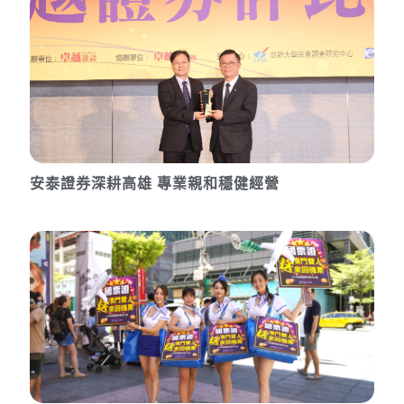
安泰證券深耕高雄 專業親和穩健經營