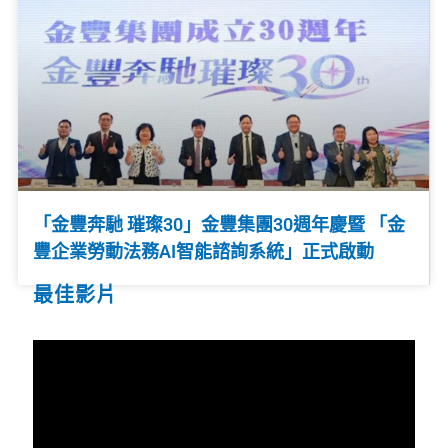
「金豐奔馳 璀璨30」金豐集團30週年慶暨 「金
豐企業勞動法務AI智能諮詢系統」正式啟動
最佳影片