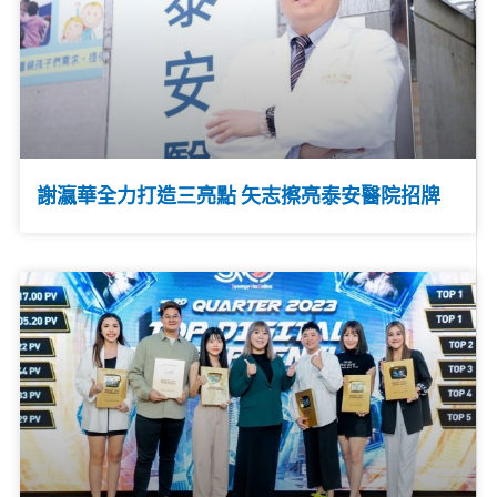
謝瀛華全力打造三亮點 矢志擦亮泰安醫院招牌