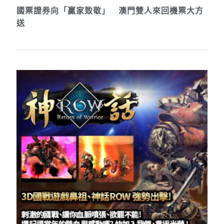
國票證券向「贏家致敬」 澳門雙人來回機票大方
送