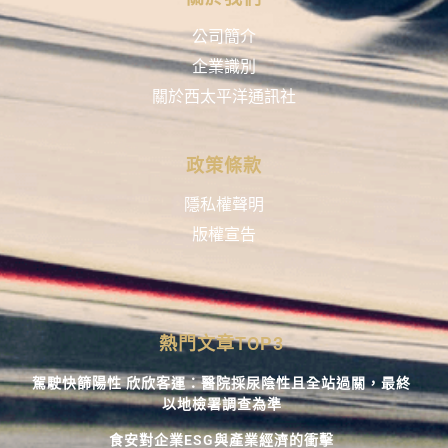
公司簡介
企業識別
關於西太平洋通訊社
政策條款
隱私權聲明
版權宣告
熱門文章TOP3
駕駛快篩陽性 欣欣客運：醫院採尿陰性且全站過關，最終
以地檢署調查為準
食安對企業ESG與產業經濟的衝擊