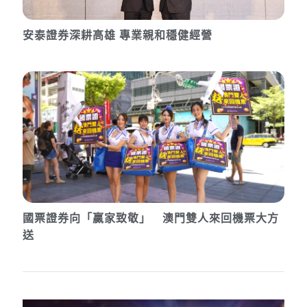
安泰證券深耕高雄 專業親和穩健經營
國票證券向「贏家致敬」 澳門雙人來回機票大方
送