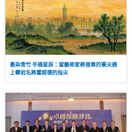
墨染青竹 手摘星辰：當藝術家蔡俊章的筆尖遇
上攀岩名將霍諾德的指尖