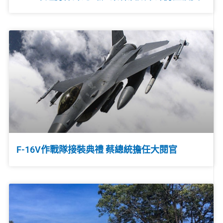
F-16V作戰隊接裝典禮 蔡總統擔任大閱官