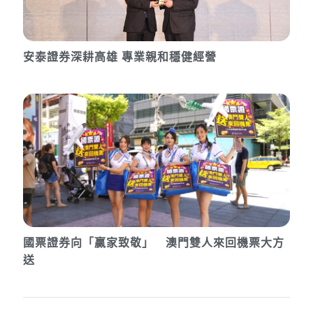
安泰證券深耕高雄 專業親和穩健經營
國票證券向「贏家致敬」 澳門雙人來回機票大方
送