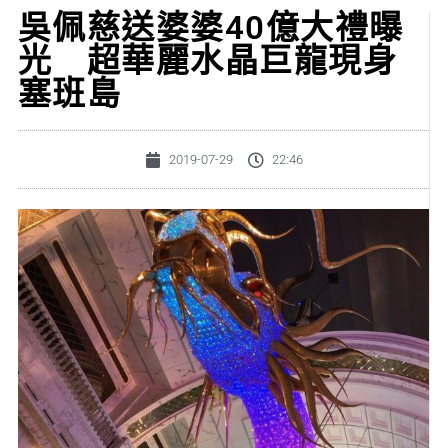
吳佩慈送婆婆40億大禮曝
光 超華麗水晶巨龍現身
塞班島
2019-07-29
22:46