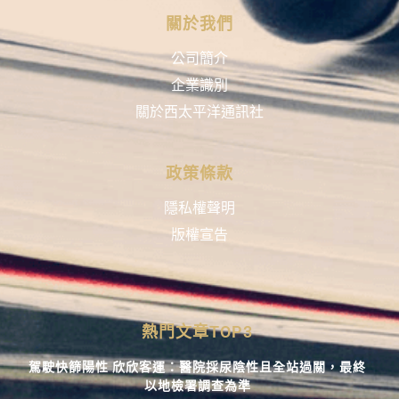
關於我們
公司簡介
企業識別
關於西太平洋通訊社
政策條款
隱私權聲明
版權宣告
熱門文章TOP3
駕駛快篩陽性 欣欣客運：醫院採尿陰性且全站過關，最終
以地檢署調查為準