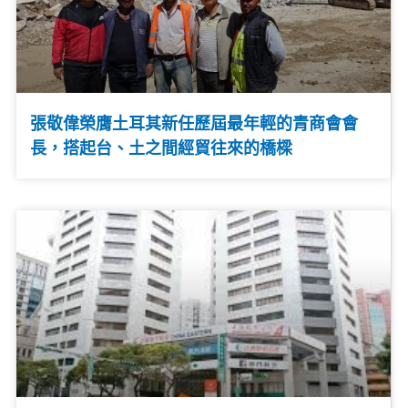
張敬偉榮膺土耳其新任歷屆最年輕的青商會會
長，搭起台、土之間經貿往來的橋樑