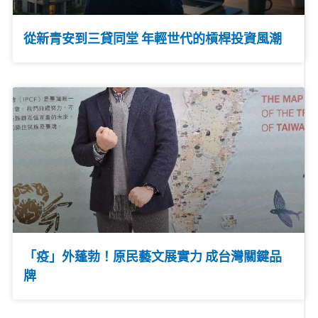
從新青安到三貸同堂 年輕世代的槓桿投資風潮
「疫」外蓬勃！原民藝文展實力 成台灣關鍵品
牌