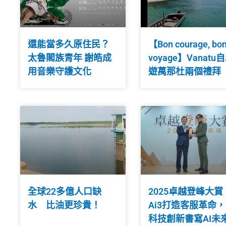
還能當多久原住民？
【Bon courage, bo
太魯閣族青年 謝皓成
voyage】Vanatu
用音樂守護文化
遊萬那杜兩個禮拜
全球22多億人口缺
2025卓越登峰大賞
水 比油更珍貴！
Ai3打造客服革命
科技創新書寫AI未