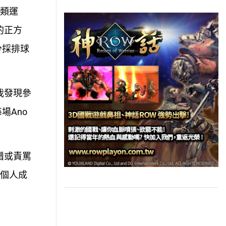
球類運
的正方
分採排球
我發現參
場Ano
惜或責罵
求個人成