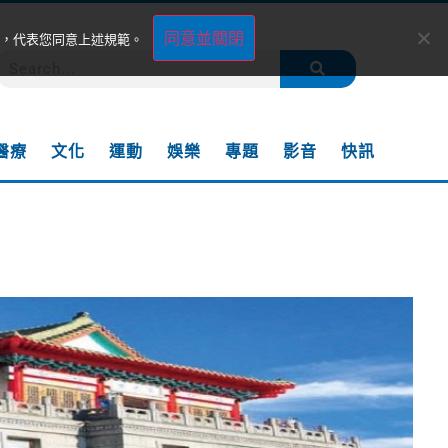
同意並關閉
，代表您同意上述規範。
醫療
文化
運動
娛樂
專題
影音
快訊