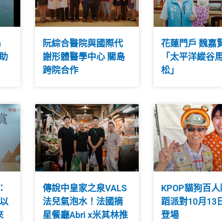
n
阮綜合醫院與國際代
花蓮門戶 魏嘉
自助
謝形體醫學中心 關島
「太平洋縱谷
跨院合作
松」
：
傳說中皇家之泉VALS
KPOP貓狗百
，以
法兒氣泡水！法國摘
蹈派對10月13
來
星餐廳Abri x米其林推
登場