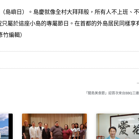
Day（島嶼日）。島慶就像全村大拜拜般，所有人不上班、
祝只屬於這座小島的專屬節日。在首都的外島居民同樣享
陳彥竹編輯）
「關島美食節」迎首次來台BBQ三