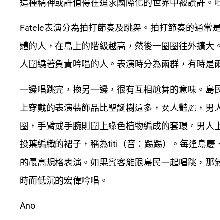
這種精神或許值得在追求國際化的世界中被讚許。吐瓦
Fatele表演分為拍打節奏及跳舞。拍打節奏的通
體的人，在島上的階級越高，然後一圈圈往外擴大
人圍繞著負責吟唱的人。表演時分為兩群，有時是
一邊唱跳完，換另一邊，很有互相尬舞的意味。島民視
上穿戴的表演裝飾品比聖誕樹還多，女人豔麗，男
圈，手臂或手腕則圍上綠色植物編成的套環。男人
投葉編織的裙子，稱為titi（音：踢踢）。每逢島慶
的最高規格表演。如果賓客能跟島民一起唱跳，那
時而低沉的宏偉吟唱。
Ano