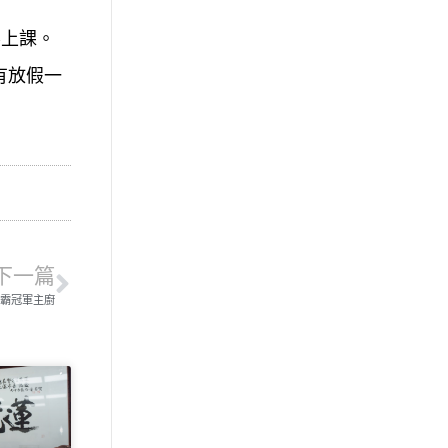
不上課。
有放假一
下一篇
連霸冠軍主廚