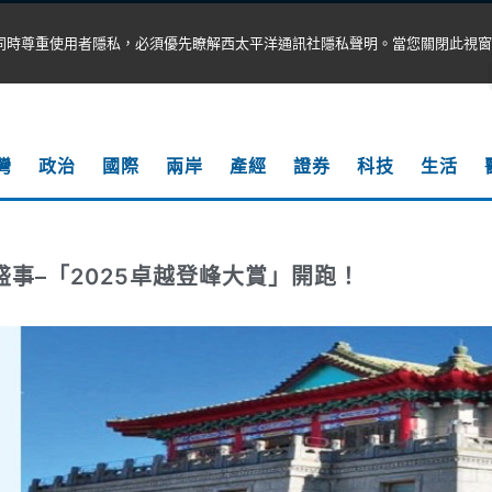
同時尊重使用者隱私，必須優先瞭解西太平洋通訊社隱私聲明。當您關閉此視窗
灣
政治
國際
兩岸
產經
證券
科技
生活
盛事–「2025卓越登峰大賞」開跑！