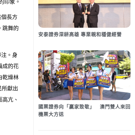
樣的印象。
這個長方
。跳舞的
安泰證券深耕高雄 專業親和穩健經營
專注。身
編成的花
由乾燥林
民所獻出
而高亢、
國票證券向「贏家致敬」 澳門雙人來回
機票大方送