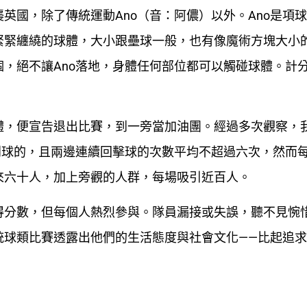
英國，除了傳統運動Ano（音：阿儂）以外。Ano是項
緊緊纏繞的球體，大小跟壘球一般，也有像魔術方塊大小
，絕不讓Ano落地，身體任何部位都可以觸碰球體。計
體，便宣告退出比賽，到一旁當加油團。經過多次觀察，
到球的，且兩邊連續回擊球的次數平均不超過六次，然而每
來六十人，加上旁觀的人群，每場吸引近百人。
得分數，但每個人熱烈參與。隊員漏接或失誤，聽不見惋
統球類比賽透露出他們的生活態度與社會文化——比起追