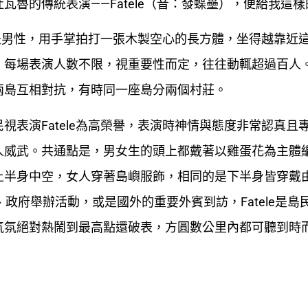
魯的傳統表演——Fatele（音：發蝶壘），便給我這
常是男性，用手掌拍打一張木製空心的長方體，坐得越靠近
。每場表演人數不限，視重要性而定，往往動輒超過百人
兩島互相對抗，有時同一座島分兩個村莊。
表演Fatele為高榮譽，表演時神情與態度非常認真且
人威武。共通點是，男女生的頭上都戴著以雞蛋花為主體
上半身中空，女人穿著島嶼服飾，相同的是下半身皆穿戴
、政府舉辦活動，或是國外的重要外賓到訪，Fatele是島
氣氛絕對熱鬧到最高點還破表，方圓數公里內都可聽到時