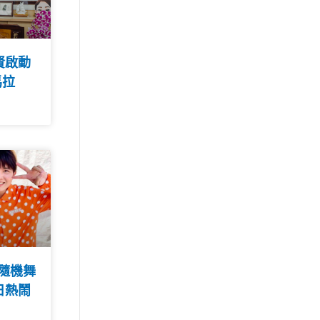
賢啟動
馬拉
人隨機舞
日熱鬧