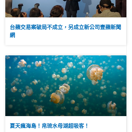
台蘋交易案破局不成立，另成立新公司壹蘋新聞
網
夏天瘋海島！帛琉水母湖超吸客！