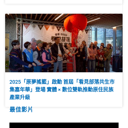
2025「原夢搖籃」啟動 首屆「看見部落共生市
集嘉年華」登場 實體 × 數位雙軌推動原住民族
產業升級
最佳影片