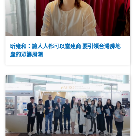
昕雍和：讓人人都可以當建商 要引領台灣房地
產的眾籌風潮