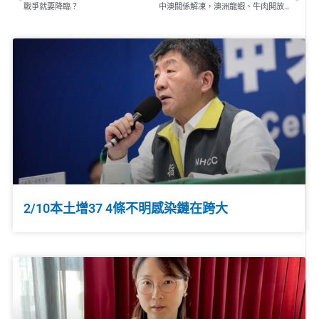
戰爭就要降臨？
中澳關係解凍，澳洲龍蝦、牛肉開放出口貿易
2/10本土增37 4條不明感染鏈在跨大