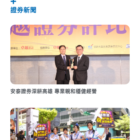
證券新聞
安泰證券深耕高雄 專業親和穩健經營