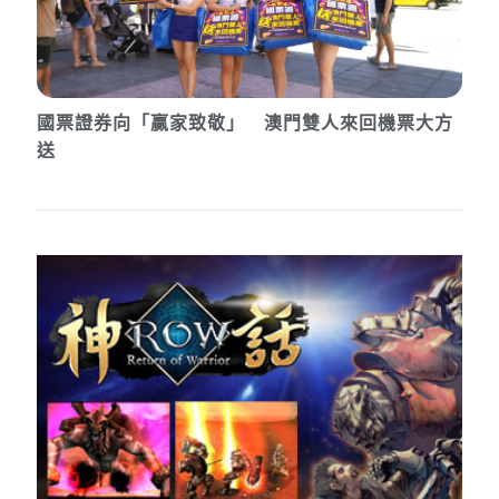
國票證券向「贏家致敬」 澳門雙人來回機票大方
送