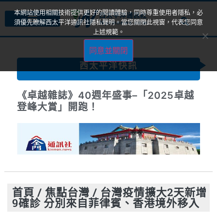
本網站使用相關技術提供更好的閱讀體驗，同時尊重使用者隱私，必
須優先瞭解西太平洋通訊社隱私聲明。當您關閉此視窗，代表您同意
上述規範。
同意並關閉
西太平洋快訊
《卓越雜誌》40週年盛事–「2025卓越
登峰大賞」開跑！
首頁
/
焦點台灣
/
台灣疫情擴大2天新增
9確診 分別來自菲律賓、香港境外移入