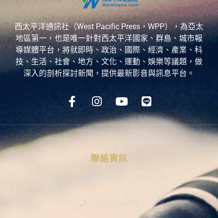
西太平洋通訊社（West Pacific Press，WPP），為亞太
地區第一，也是唯一針對西太平洋國家、群島、城市報
導媒體平台，將就即時、政治、國際、經濟、產業、科
技、生活、社會、地方、文化、運動、娛樂等議題，做
深入的剖析探討新聞，提供最新影音與訊息平台。
聯絡資訊
9：30-12：00；13：30-18：00
02-2570-5439