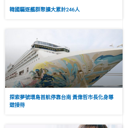
韓國驅逐艦群聚擴大累計246人
探索夢號環島首航停靠台南 黃偉哲市長化身導
遊接待