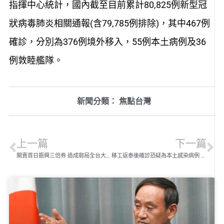
指揮中心統計，國內截至目前累計80,825例新型冠
狀病毒肺炎相關通報(含79,785例排除)，其中467例
確診，分別為376例境外移入，55例本土病例及36
例敦睦艦隊。
新聞分類：
焦點台灣
上一篇
下一篇
開賣首日振興三倍券 造成郵局全台大當機
移工返泰後確診恐疑為本土感染病例 擴大篩檢189名接觸者初採呈陰性