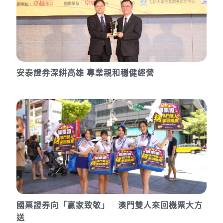
安泰證券深耕高雄 專業親和穩健經營
國票證券向「贏家致敬」 澳門雙人來回機票大方
送