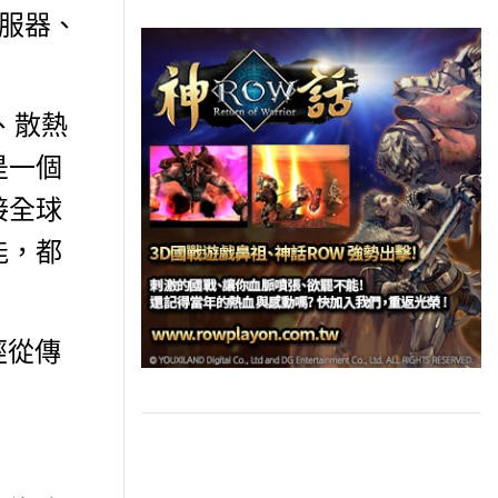
伺服器、
。
、散熱
是一個
接全球
能，都
經從傳