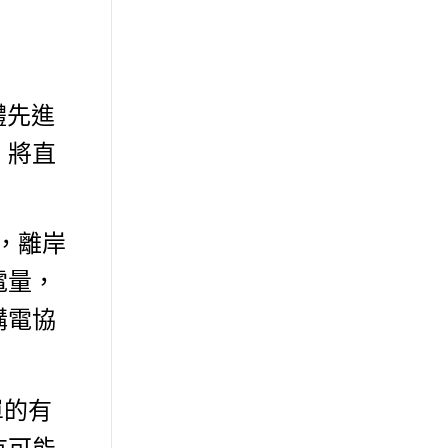
體先進
，將直
，離岸
電量，
購電協
單的有