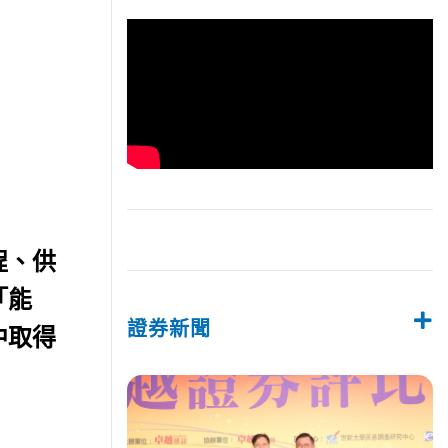
程、供
「能
證券新聞
中取得