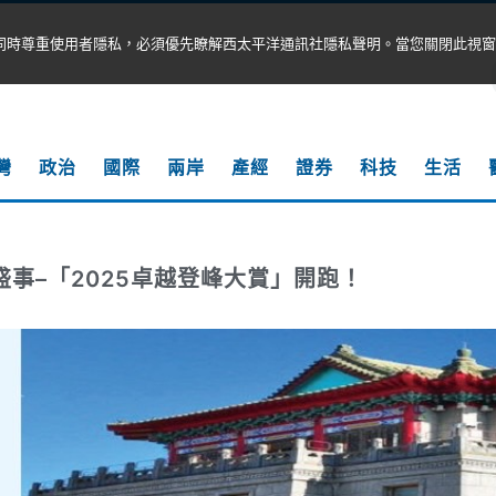
同時尊重使用者隱私，必須優先瞭解西太平洋通訊社隱私聲明。當您關閉此視窗
灣
政治
國際
兩岸
產經
證券
科技
生活
盛事–「2025卓越登峰大賞」開跑！