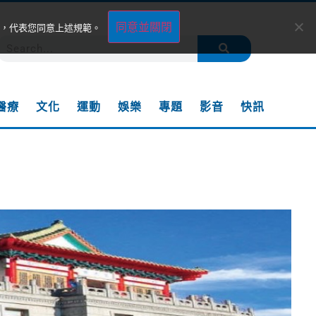
同意並關閉
，代表您同意上述規範。
醫療
文化
運動
娛樂
專題
影音
快訊