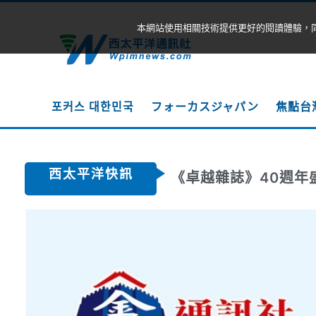
本網站使用相關技術提供更好的閱讀體驗，
포커스 대한민국
フォーカスジャパン
焦點台
西太平洋快訊
《卓越雜誌》40週年