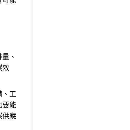
有可能
排量、
碳效
備、工
也要能
碳供應