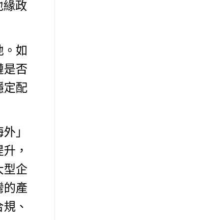
地緣政
地。如
鏈是否
穩定配
海外」
提升，
大型企
灣的產
合規、