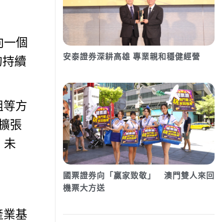
向一個
安泰證券深耕高雄 專業親和穩健經營
的持續
組等方
擴張
。未
國票證券向「贏家致敬」 澳門雙人來回
機票大方送
產業基