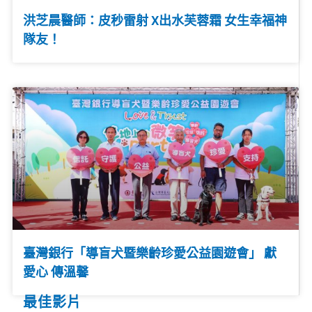
洪芝晨醫師：皮秒雷射 X出水芙蓉霜 女生幸福神
隊友！
臺灣銀行「導盲犬暨樂齡珍愛公益園遊會」 獻
愛心 傳溫馨
最佳影片