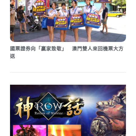
國票證券向「贏家致敬」 澳門雙人來回機票大方
送