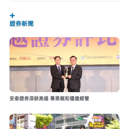
證券新聞
安泰證券深耕高雄 專業親和穩健經營