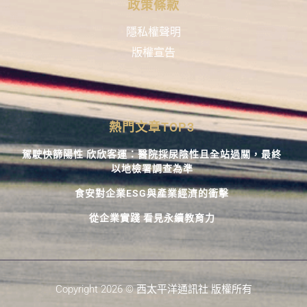
政策條款
隱私權聲明
版權宣告
熱門文章TOP3
駕駛快篩陽性 欣欣客運：醫院採尿陰性且全站過關，最終
以地檢署調查為準
食安對企業ESG與產業經濟的衝擊
從企業實踐 看見永續教育力
Copyright 2026 © 西太平洋通訊社 版權所有