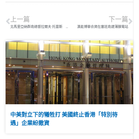
上一篇
下一篇
北馬里亞納群島總督拉爾夫·托雷斯 致力推廣旅遊觀光市場
漢能博華合資在塞班島建薄膜電站
中美對立下的犧牲打 美國終止香港「特別待
遇」企業紛撤資