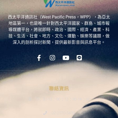
西太平洋通訊社（West Pacific Press，WPP），為亞太
地區第一，也是唯一針對西太平洋國家、群島、城市報
導媒體平台，將就即時、政治、國際、經濟、產業、科
技、生活、社會、地方、文化、運動、娛樂等議題，做
深入的剖析探討新聞，提供最新影音與訊息平台。
聯絡資訊
9：30-12：00；13：30-18：00
02-2570-5439