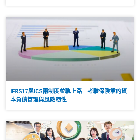
IFRS17與ICS兩制度並軌上路－考驗保險業的資
本負債管理與風險韌性