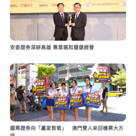
安泰證券深耕高雄 專業親和穩健經營
國票證券向「贏家致敬」 澳門雙人來回機票大方
送