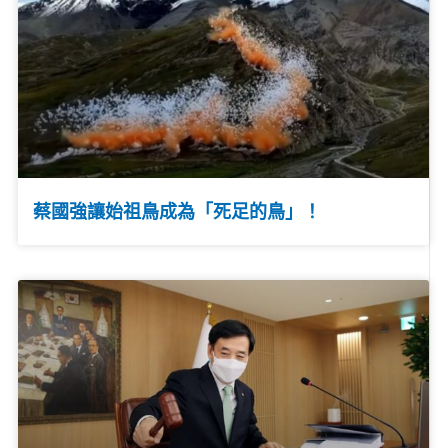
蔡國強讓始祖鳥成為「死足的鳥」！