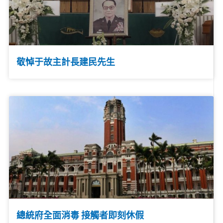
敬悼于故主計長建民先生
總統府全面消毒 接觸者即刻休假