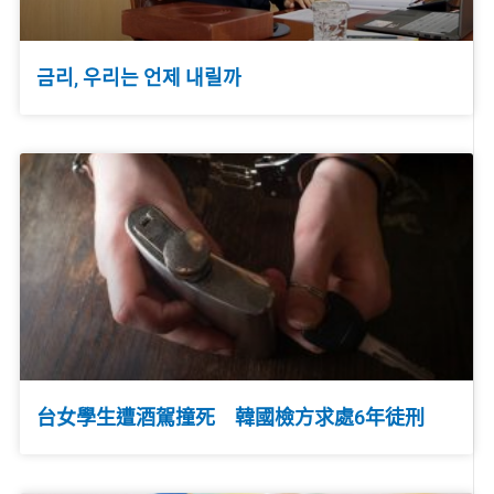
금리, 우리는 언제 내릴까
台女學生遭酒駕撞死 韓國檢方求處6年徒刑