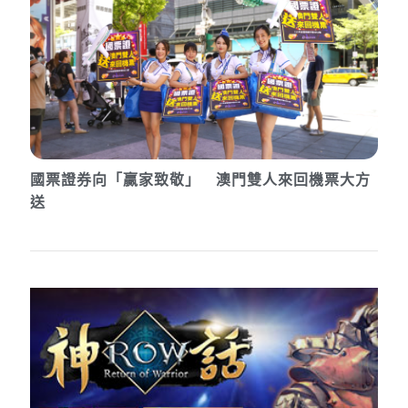
國票證券向「贏家致敬」 澳門雙人來回機票大方
送