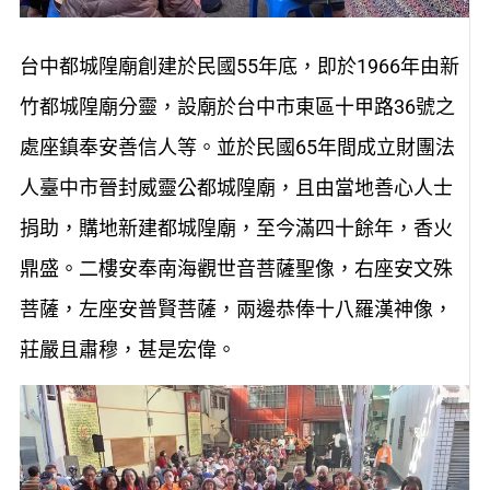
台中都城隍廟創建於民國55年底，即於1966年由新
竹都城隍廟分靈，設廟於台中市東區十甲路36號之
處座鎮奉安善信人等。並於民國65年間成立財團法
人臺中市晉封威靈公都城隍廟，且由當地善心人士
捐助，購地新建都城隍廟，至今滿四十餘年，香火
鼎盛。二樓安奉南海觀世音菩薩聖像，右座安文殊
菩薩，左座安普賢菩薩，兩邊恭俸十八羅漢神像，
莊嚴且肅穆，甚是宏偉。