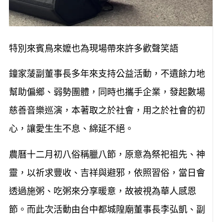
特別來賓鳥來嬤也為現場帶來許多歡聲笑語
鐘家蔆副董事長多年來支持公益活動，不遺餘力地
幫助偏鄉、弱勢團體，同時也攜手企業，發起數場
慈善音樂巡演，本著取之於社會，用之於社會的初
心，讓愛生生不息、綿延不絕。
農曆十二月初八俗稱臘八節，原意為祭祀祖先、神
靈，以祈求豐收、吉祥與避邪，依照習俗，當日會
透過施粥、吃粥來分享暖意，故被視為華人感恩
節。而此次活動由台中都城隍廟董事長李弘凱、副