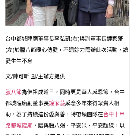
台中都城隍廟董事長李弘凱(右)與副董事長鐘家蔆
(左)於臘八節暖心傳愛，不遺餘力籌辦此次活動，讓
愛生生不息
文/陳可昕 圖/主辦方提供
臘八節
為佛祖成道日，同時更是華人感恩節，台中
都城隍廟副董事長
鐘家蔆
感念多年來得眾貴人相
助，為了持續這份愛與善，特帶領團隊在
台中十甲
路都城隍廟
，贈與臘八粥、平安米、平安麵線，以