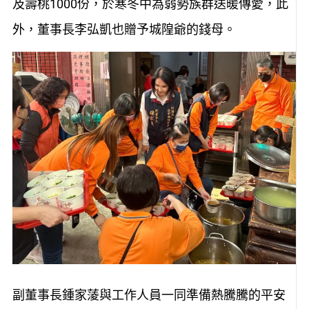
及壽桃1000份，於寒冬中為弱勢族群送暖傳愛，此
外，董事長李弘凱也贈予城隍爺的錢母。
副董事長鍾家蔆與工作人員一同準備熱騰騰的平安