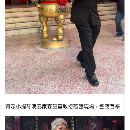
資深小提琴演奏家麥韻篁教授蒞臨現場，響應善舉