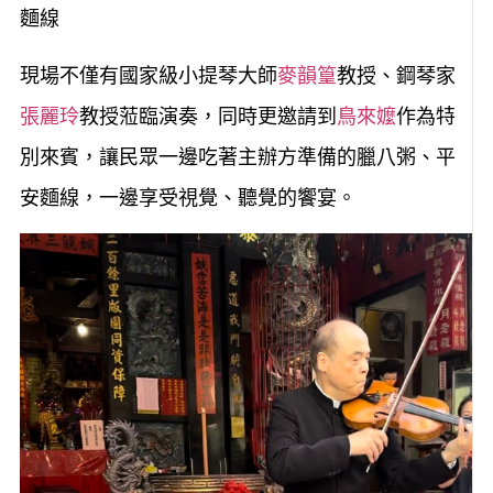
麵線
現場不僅有國家級小提琴大師
麥韻篁
教授、鋼琴家
張麗玲
教授蒞臨演奏，同時更邀請到
鳥來嬤
作為特
別來賓，讓民眾一邊吃著主辦方準備的臘八粥、平
安麵線，一邊享受視覺、聽覺的饗宴。