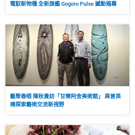
電馭新物種 全新旗艦 Gogoro Pulse 撼動揭幕
藝聚春晤 陳秋貴訪「甘樂阿舍美術館」 與曾英
棟探索藝術交流新視野