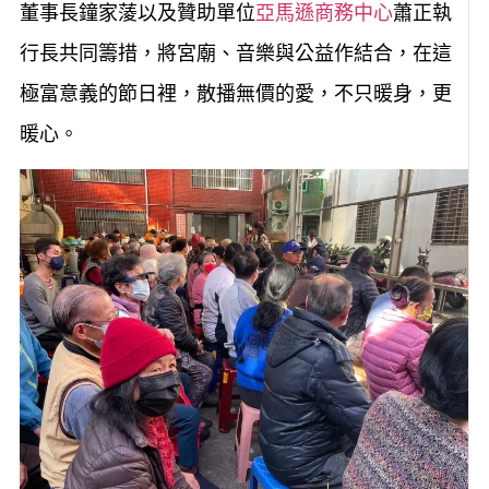
董事長鐘家蔆以及贊助單位
亞馬遜商務中心
蕭正執
行長共同籌措，將宮廟、音樂與公益作結合，在這
極富意義的節日裡，散播無價的愛，不只暖身，更
暖心。