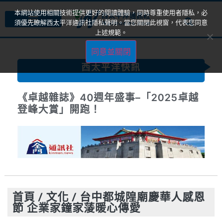
本網站使用相關技術提供更好的閱讀體驗，同時尊重使用者隱私，必
須優先瞭解西太平洋通訊社隱私聲明。當您關閉此視窗，代表您同意
上述規範。
同意並關閉
西太平洋快訊
《卓越40菁英獎》見證各界典範 共築社
會善的循環
首頁
/
文化
/
台中都城隍廟慶華人感恩
節 企業家鐘家蔆暖心傳愛