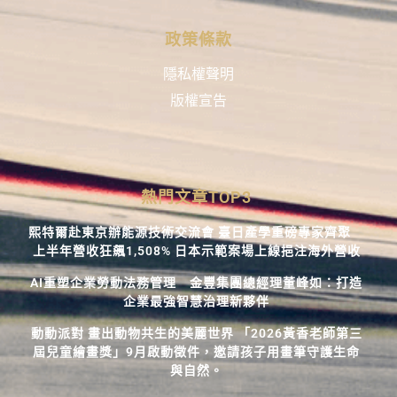
政策條款
隱私權聲明
版權宣告
熱門文章TOP3
熙特爾赴東京辦能源技術交流會 臺日產學重磅專家齊聚
上半年營收狂飆1,508% 日本示範案場上線挹注海外營收
AI重塑企業勞動法務管理 金豐集團總經理董峰如：打造
企業最強智慧治理新夥伴
動動派對 畫出動物共生的美麗世界 「2026黃香老師第三
屆兒童繪畫獎」9月啟動徵件，邀請孩子用畫筆守護生命
與自然。