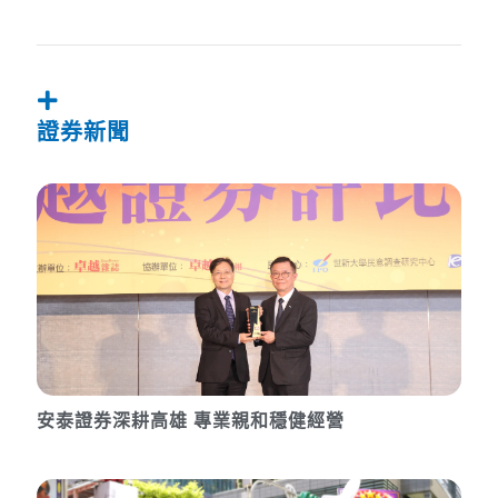
證券新聞
安泰證券深耕高雄 專業親和穩健經營