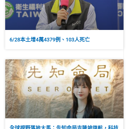
6/28本土增4萬4379例、103人死亡
全球視野落地大馬：先知命局吉隆坡啓航，科技