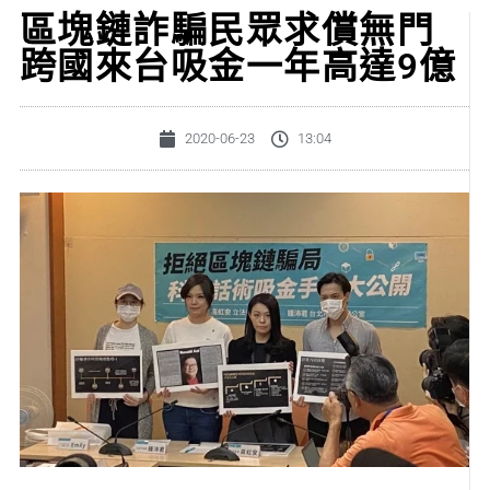
區塊鏈詐騙民眾求償無門
跨國來台吸金一年高達9億
2020-06-23
13:04