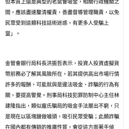
但本質上還是典型的老鼠會吸金，相關行政機關之
間，應該盡速釐清權責，善盡督導管理職責，以免
民眾受到這類科技話術迷惑，有更多人受騙上
當」。
金管會銀行局科長洪振哲表示，投資人投資虛擬貨
幣前務必了解其風險所在，若其提供高出市場行情
許多的報酬，可能就與是違法吸金、詐騙的行為有
關，要提高警覺。刑事局科技犯罪防制中心主任林
建隆指出，類似龐氏騙局的吸金手法層出不窮，只
是現在以區塊鏈做噱頭，吸引民眾受騙；此類詐騙
在國內都有傳銷的推廣性質，會從這方面著手偵