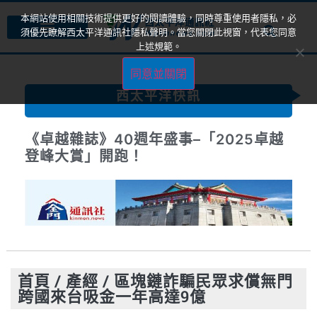
本網站使用相關技術提供更好的閱讀體驗，同時尊重使用者隱私，必
須優先瞭解西太平洋通訊社隱私聲明。當您關閉此視窗，代表您同意
上述規範。
同意並關閉
西太平洋快訊
《卓越雜誌》40週年盛事–「2025卓越
登峰大賞」開跑！
首頁
/
產經
/
區塊鏈詐騙民眾求償無門
跨國來台吸金一年高達9億