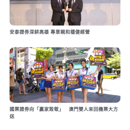
安泰證券深耕高雄 專業親和穩健經營
國票證券向「贏家致敬」 澳門雙人來回機票大方
送