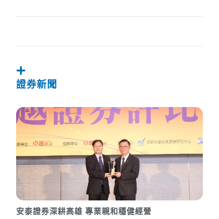
證券新聞
安泰證券深耕高雄 專業親和穩健經營