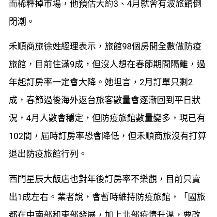
而稀釋掉市場，他預估大約3、4月就會有波旅館倒
閉潮。
禾順商旅徐姓經理表示，旅館98個房間全數做防疫
旅館，目前住滿9成，但沒人想在春節期間隔離，過
年起訂房率一定會大降。她坦言，2月訂單只剩2
成，春節過後海外返台旅客數量會逐漸回到平日狀
況，4月人數會穩定，但防疫旅館數量變多，現已有
102間，屆時訂房率恐會降低，但禾順商旅沒有打算
退出防疫旅館行列。
西門星辰大飯店也對年後訂房率不樂觀，目前只賣
出1成左右。業者說，會暫時維持防疫旅館，「國旅
都在中南部和東部發展，加上北部疫情升溫，要改