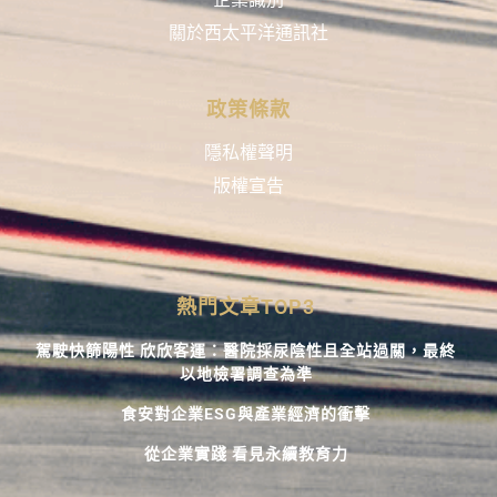
關於西太平洋通訊社
政策條款
隱私權聲明
版權宣告
熱門文章TOP3
駕駛快篩陽性 欣欣客運：醫院採尿陰性且全站過關，最終
以地檢署調查為準
食安對企業ESG與產業經濟的衝擊
從企業實踐 看見永續教育力