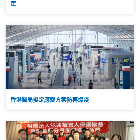
定
香港醫局擬定應變方案防再爆疫