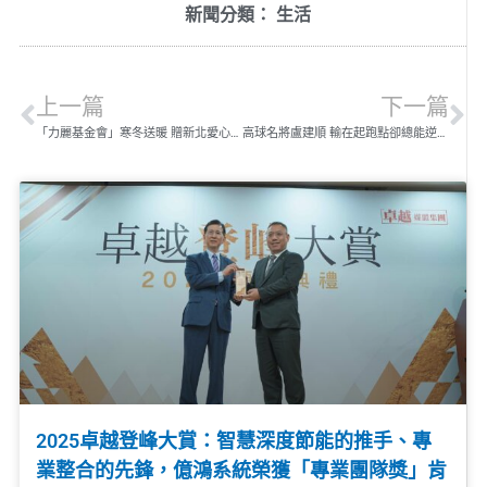
新聞分類：
生活
上一篇
下一篇
「力麗基金會」寒冬送暖 贈新北愛心大平台2,000條保暖領巾
高球名將盧建順 輸在起跑點卻總能逆轉勝
2025卓越登峰大賞：智慧深度節能的推手、專
業整合的先鋒，億鴻系統榮獲「專業團隊獎」肯