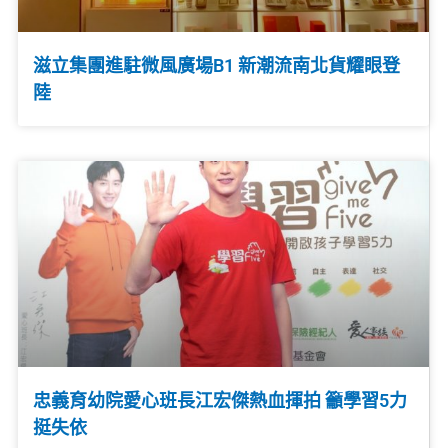
滋立集團進駐微風廣場B1 新潮流南北貨耀眼登
陸
忠義育幼院愛心班長江宏傑熱血揮拍 籲學習5力
挺失依