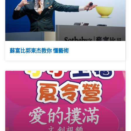
蘇富比郭東杰教你 懂藝術