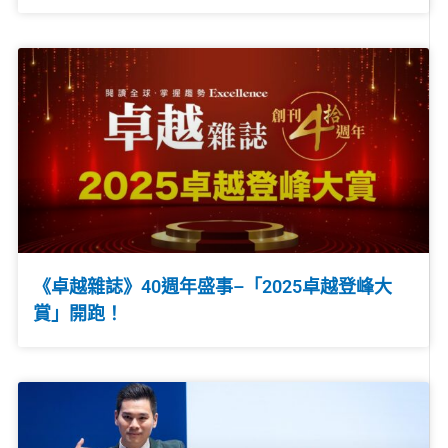
《卓越雜誌》40週年盛事–「2025卓越登峰大
賞」開跑！