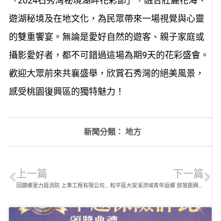
「2024石秀灣秘境湖畔花彩節」，融合壯麗花海、
遊湖秘境及在地文化，為民眾帶來一場視覺與心靈
的雙重饗宴。無論是愛好自然的遊客、親子家庭或
攝影愛好者，都不可錯過這場為期9天的花彩盛會。
歡迎大眾前來共襄盛舉，欣賞石秀灣的絕美風景，
感受桃園復興區的獨特魅力！
新聞分類：
地方
上一篇
下一篇
回饋鄉里力挺消防 上準工程有限公司總經理凃煌秋捐贈古坑消防分隊災情勘查車
和平區大安溪流域青年返鄉 部落振興的新動力