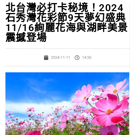
北台灣必打卡秘境！2024
石秀灣花彩節9天夢幻盛典
11/16絢麗花海與湖畔美景
震撼登場
2024-11-11
14:26