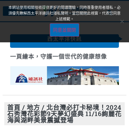
本網站使用相關技術提供更好的閱讀體驗，同時尊重使用者隱私，必
須優先瞭解西太平洋通訊社隱私聲明。當您關閉此視窗，代表您同意
上述規範。
同意並關閉
西太平洋快訊
《卓越雜誌》40週年盛事–「2025卓越
登峰大賞」開跑！
首頁
/
地方
/
北台灣必打卡秘境！2024
石秀灣花彩節9天夢幻盛典 11/16絢麗花
海與湖畔美景震撼登場