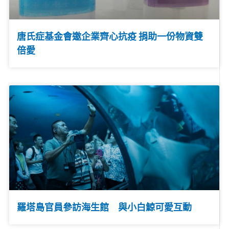
唐氏症基金會邀企業齊心抗疫 捐助一份物資雙
倍愛
羅塔島官員參訪海生館 與小白鯨可愛互動