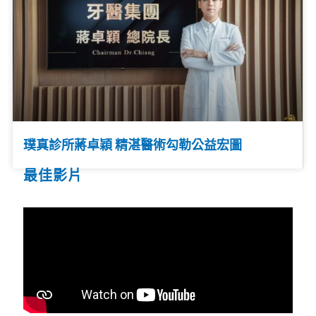
璞真診所蔣卓穎 精湛醫術勾勒公益宏圖
最佳影片