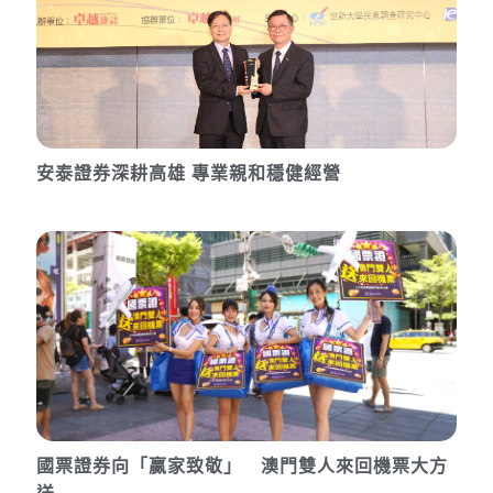
安泰證券深耕高雄 專業親和穩健經營
國票證券向「贏家致敬」 澳門雙人來回機票大方