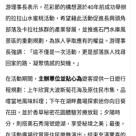
事長，長年致力於重振石門水庫南岸的觀光價值。
游理事長表示，花彩節的構想源於40年前成功舉辦
的拉拉山水蜜桃活動，希望藉此活動促進長興頭角
部落及卡拉社族群的產業發展，並推進石門水庫風
景區的重劃規劃，為族人爭取應有的權益。游理事
長強調：「這不僅是一次活動，更是部落族人找尋
回家的路、凝聚情感的契機。」
在活動期間，
主辦單位並貼心為
遊客提供一日遊行
程規劃：上午欣賞大波斯菊花海及原住民市集，品
嚐當地風味料理；下午在湖畔農場探索迷你向日葵
花田，並於香草秘密花園體驗芳療放鬆；夕陽時
分，則搭乘石秀灣號遊湖，享受秘境之美；最後，