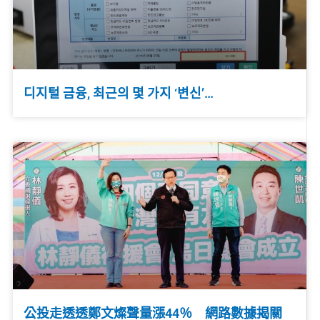
디지털 금융, 최근의 몇 가지 ‘변신’…
公投走透透鄭文燦聲量漲44％ 網路數據揭關