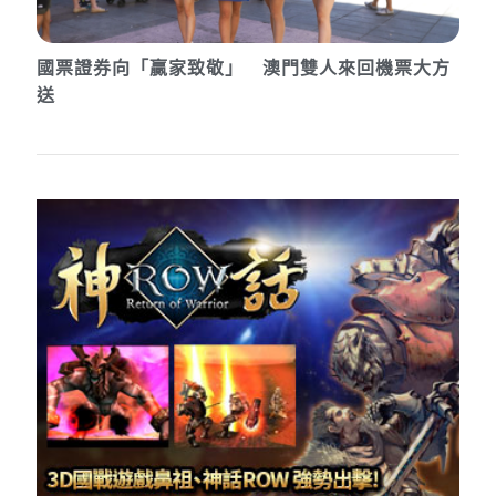
國票證券向「贏家致敬」 澳門雙人來回機票大方
送