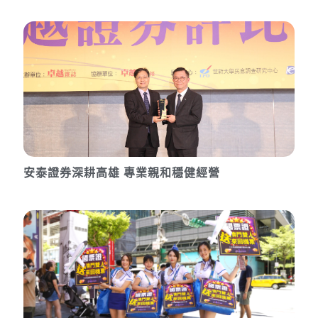
安泰證券深耕高雄 專業親和穩健經營