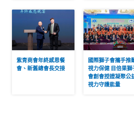
紫青商會年終感恩餐
國際獅子會攜手推
會、新舊總會長交接
視力保健 目倍果獅
會創會授證凝聚公
視力守護能量