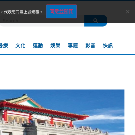
同意並關閉
，代表您同意上述規範。
醫療
文化
運動
娛樂
專題
影音
快訊