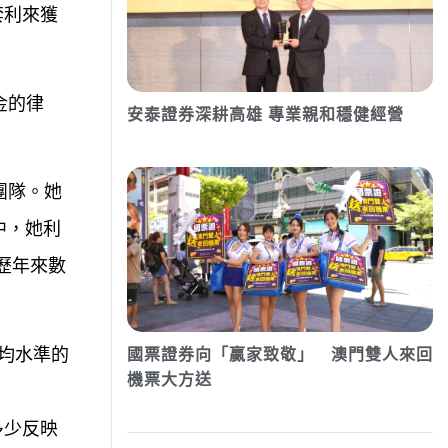
套利來獲
金的律
安泰證券深耕高雄 專業親和穩健經營
團隊。她
中，她利
歷年來數
平均水準的
國票證券向「贏家致敬」 澳門雙人來回
機票大方送
多少反映