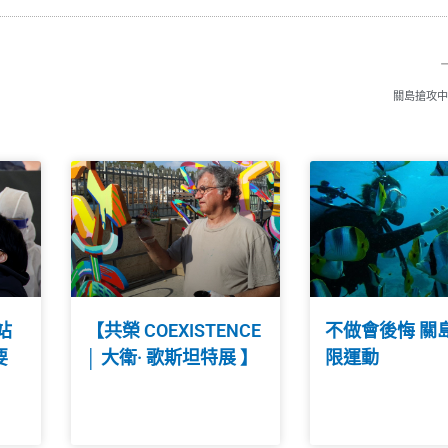
關島搶攻中
站
【共榮 COEXISTENCE
不做會後悔 關
要
│ 大衛· 歌斯坦特展 】
限運動