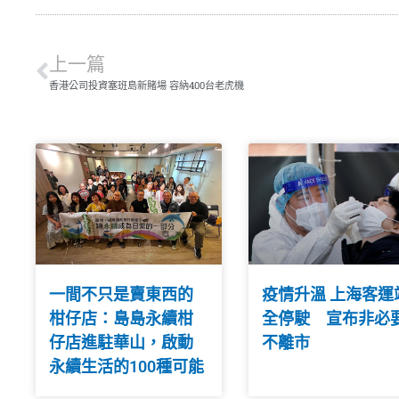
上一篇
香港公司投資塞班島新賭場 容納400台老虎機
一間不只是賣東西的
疫情升溫 上海客運
柑仔店：島島永續柑
全停駛 宣布非必
仔店進駐華山，啟動
不離市
永續生活的100種可能