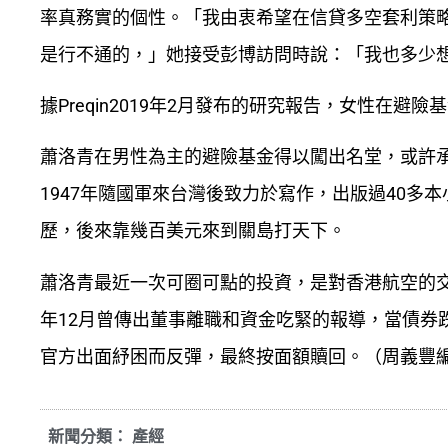
率真務實的個性。「我由衷希望在信貸多空套利策
是行不通的，」她接受彭博訪問時說：「我也多少
據Preqin2019年2月發布的研究報告，女性在
蕭洛青在男性為主的避險基金得以闖出名堂，或許
1947年隨國軍來台灣後致力於寫作，出版過40
歷，後來靠幾百美元來到關島打天下。
蕭洛青最近一次可圈可點的投資，是對香港航空的交易。
年12月曾傳出董事離職和資金吃緊的報導，當債券跌
官方出面紓困而反彈，最終按面額贖回。（周義豐
新聞分類：
產經