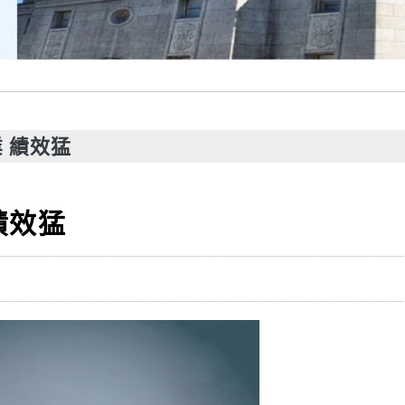
 績效猛
績效猛