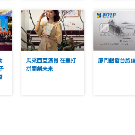
動
馬來西亞演員 在臺打
廈門銀發台胞
子
拼開創未來
益