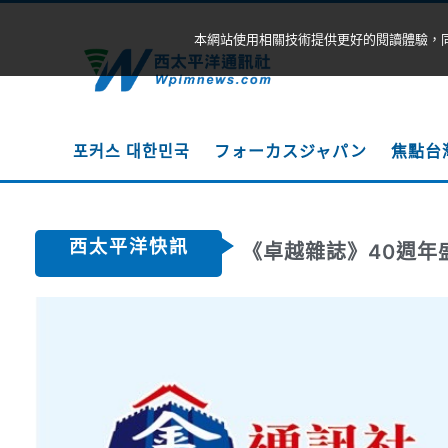
本網站使用相關技術提供更好的閱讀體驗，
포커스 대한민국
フォーカスジャパン
焦點台
西太平洋快訊
《卓越雜誌》40週年