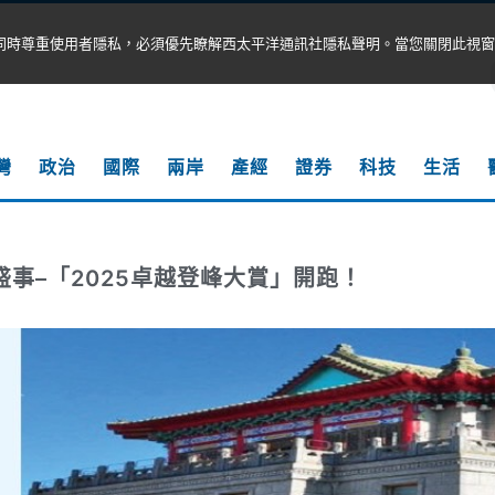
同時尊重使用者隱私，必須優先瞭解西太平洋通訊社隱私聲明。當您關閉此視窗
灣
政治
國際
兩岸
產經
證券
科技
生活
盛事–「2025卓越登峰大賞」開跑！