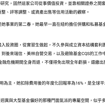
徹的研究，固然這家公司從事價值投資，並靠相關證券之間
重整、評等調整、或資產出售等信用活動的觀察。
是她事業的第二春，她最早一直在紐約擔任併購和私募基
踏入投資圈，從實習生做起，不久參與成立資本結構套利
到後來瑞信、美林自營交易，以及避險基金CQS的工作
年金融危機期間全身而退，不僅得免出現全年虧損，還繳出
業的信用為主，她扣除費用後的年度化回報率為16%，是全球
腳，迥異與大型基金偏好的那種門面氣派的專屬空間，似乎