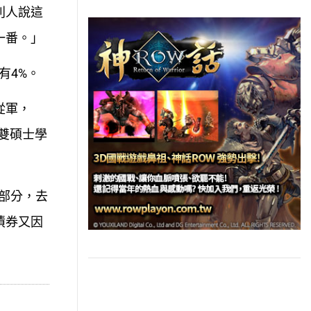
別人說這
一番。」
有4%。
從軍，
雙碩士學
一部分，去
債券又因