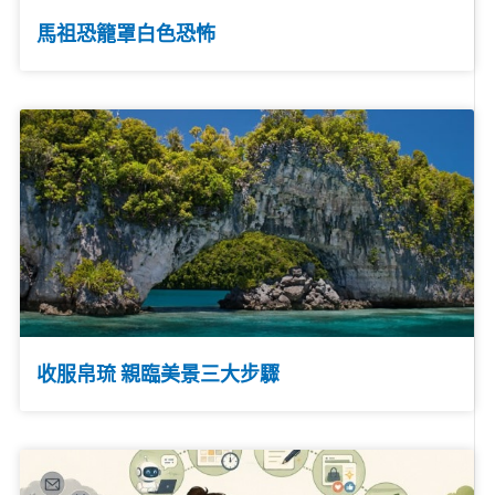
馬祖恐籠罩白色恐怖
收服帛琉 親臨美景三大步驟