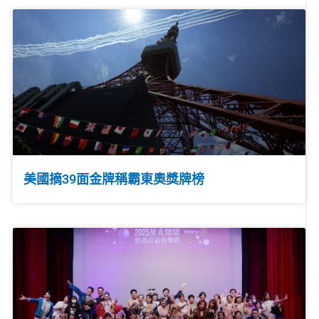
美國摘39面金牌稱霸東奧獎牌榜