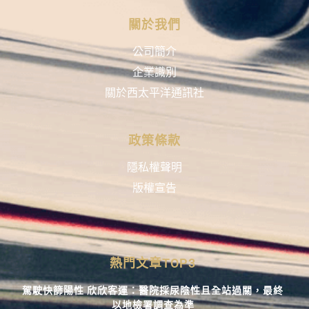
關於我們
公司簡介
企業識別
關於西太平洋通訊社
政策條款
隱私權聲明
版權宣告
熱門文章TOP3
駕駛快篩陽性 欣欣客運：醫院採尿陰性且全站過關，最終
以地檢署調查為準