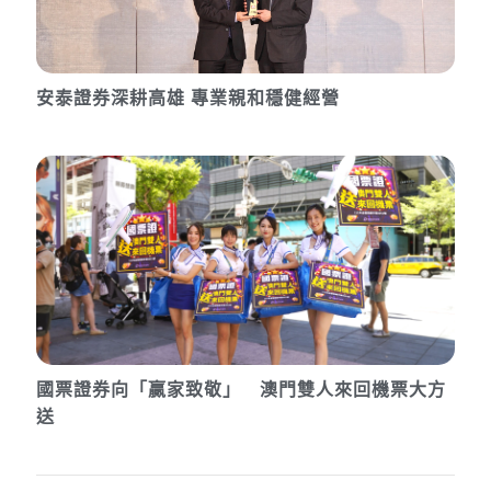
安泰證券深耕高雄 專業親和穩健經營
國票證券向「贏家致敬」 澳門雙人來回機票大方
送