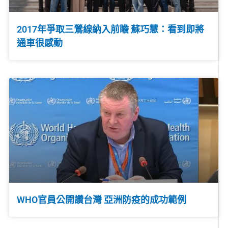
2017年爭取三鶯線納入前瞻 蘇巧慧：看到即將
通車很感動
WHO官員公開讚台灣 亞洲防疫的成功範例