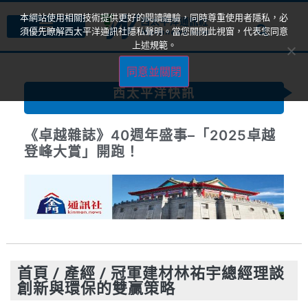
本網站使用相關技術提供更好的閱讀體驗，同時尊重使用者隱私，必
須優先瞭解西太平洋通訊社隱私聲明。當您關閉此視窗，代表您同意
上述規範。
同意並關閉
西太平洋快訊
《卓越雜誌》40週年盛事–「2025卓越
登峰大賞」開跑！
首頁
/
產經
/
冠軍建材林祐宇總經理談
創新與環保的雙贏策略