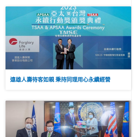
遠雄人壽待客如親 秉持同理用心永續經營