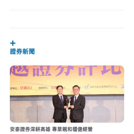
證券新聞
安泰證券深耕高雄 專業親和穩健經營