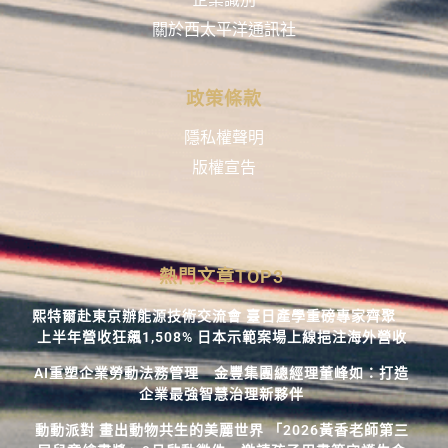
關於西太平洋通訊社
政策條款
隱私權聲明
版權宣告
熱門文章TOP3
熙特爾赴東京辦能源技術交流會 臺日產學重磅專家齊聚
上半年營收狂飆1,508% 日本示範案場上線挹注海外營收
AI重塑企業勞動法務管理 金豐集團總經理董峰如：打造
企業最強智慧治理新夥伴
動動派對 畫出動物共生的美麗世界 「2026黃香老師第三