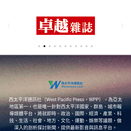
西太平洋通訊社（West Pacific Press，WPP），為亞太
地區第一，也是唯一針對西太平洋國家、群島、城市報
導媒體平台，將就即時、政治、國際、經濟、產業、科
技、生活、社會、地方、文化、運動、娛樂等議題，做
深入的剖析探討新聞，提供最新影音與訊息平台。