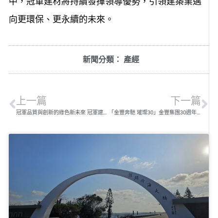
中，冠軍建材將持續發揮領導優勢，引領建築業邁
向更環保、更永續的未來。
新聞分類：
產經
上一篇
下一篇
冠軍品質與創新的綠色新未來 冠軍建材 林祐宇總經理專訪
「金豐奔馳 璀璨30」金豐集團30週年慶暨 「金豐企業勞動法務AI智能諮詢系統」正式啟動