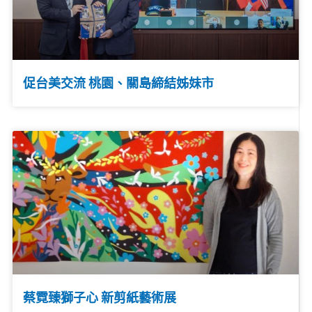
促台美交流 桃園、關島締結姊妹市
蔡霓臻獅子心 新剪紙藝術展