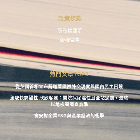
政策條款
隱私權聲明
版權宣告
熱門文章TOP3
從英國首相宣布辭職看國際外交現實與國內民主困境
駕駛快篩陽性 欣欣客運：醫院採尿陰性且全站過關，最終
以地檢署調查為準
食安對企業ESG與產業經濟的衝擊