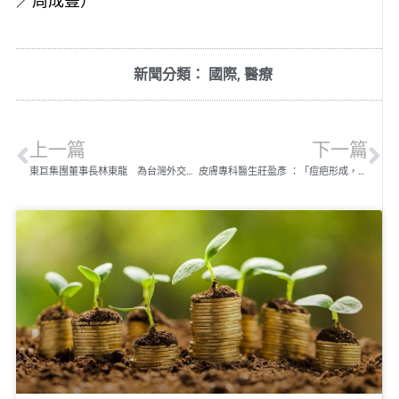
／周成豐）
新聞分類：
國際
,
醫療
上一篇
下一篇
東巨集團董事長林東龍 為台灣外交做出近一步貢獻
皮膚專科醫生莊盈彥 ：「痘疤形成，不論你擠或不擠都可能留疤！」