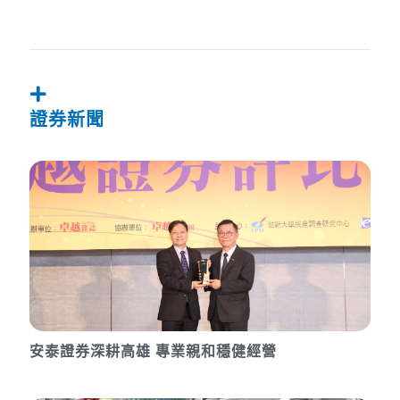
證券新聞
安泰證券深耕高雄 專業親和穩健經營