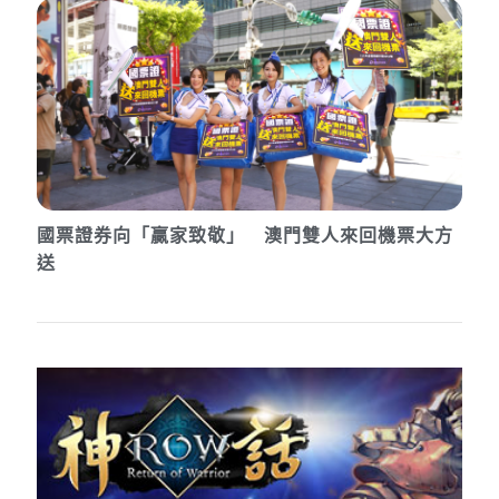
國票證券向「贏家致敬」 澳門雙人來回機票大方
送