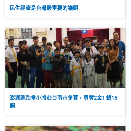
民生經濟是台灣最重要的議題
澎湖縣跆拳小將赴台南市參賽，勇奪2金1 銀16
銅