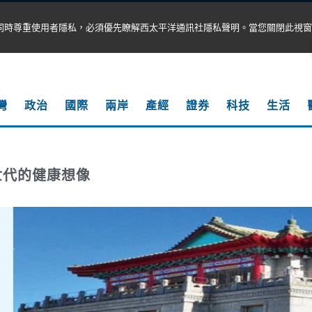
同時尊重使用者隱私，必須優先瞭解西太平洋通訊社隱私聲明。當您關閉此視窗
灣
政治
國際
兩岸
產經
證券
科技
生活
世代的健康想像