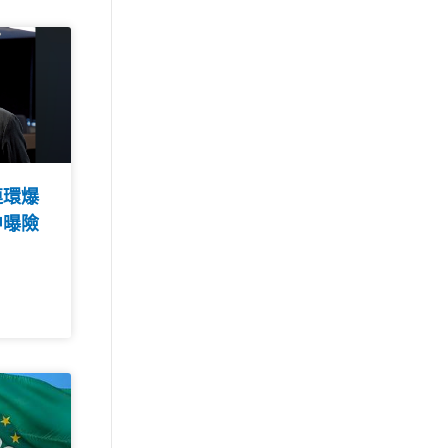
連環爆
中曝險