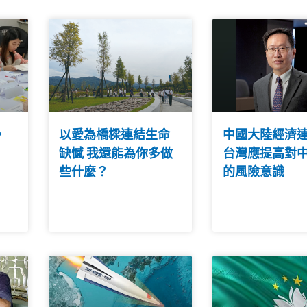
，
以愛為橋樑連結生命
中國大陸經濟
缺憾 我還能為你多做
台灣應提高對
些什麼？
的風險意識