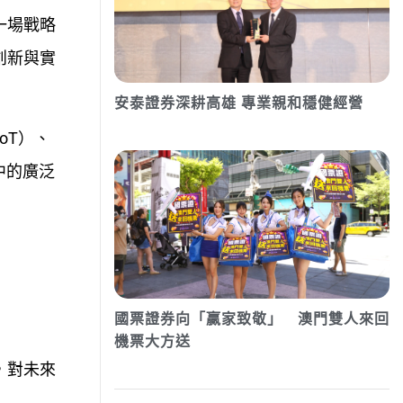
一場戰略
創新與實
安泰證券深耕高雄 專業親和穩健經營
oT）、
中的廣泛
國票證券向「贏家致敬」 澳門雙人來回
機票大方送
，對未來