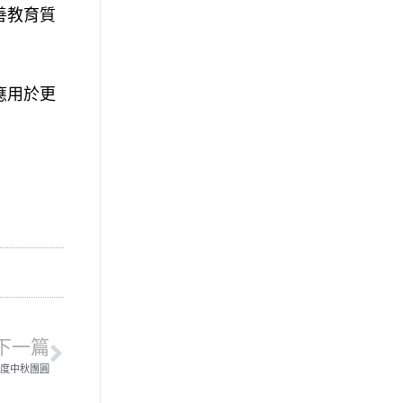
善教育質
應用於更
下一篇
共度中秋團圓