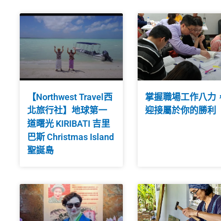
【Northwest Travel西
掌握職場工作八力
北旅行社】地球第一
迎接屬於你的勝利
道曙光 KIRIBATI 吉里
巴斯 Christmas Island
聖誕島