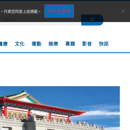
同意並關閉
，代表您同意上述規範。
醫療
文化
運動
娛樂
專題
影音
快訊