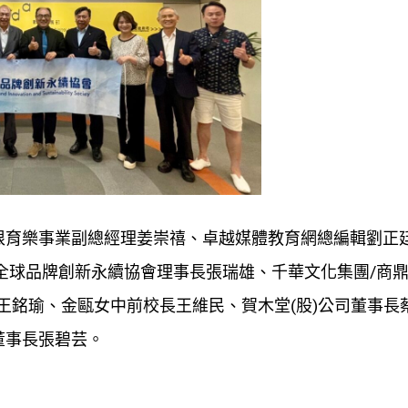
根育樂事業副總經理姜崇禧、卓越媒體教育網總編輯劉正
全球品牌創新永續協會理事長張瑞雄、千華文化集團/商
王銘瑜、金甌女中前校長王維民、賀木堂(股)公司董事長
董事長張碧芸。