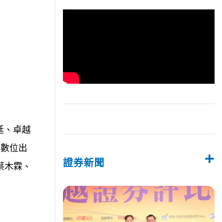
廷、卓越
鼎數位出
證券新聞
蔡木霖、