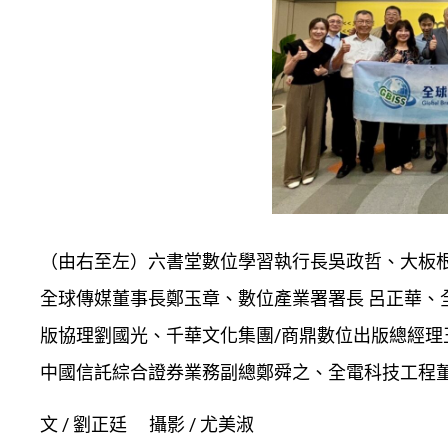
（由右至左）六書堂數位學習執行長吳政哲、大板
全球傳媒董事長鄭玉章、數位產業署署長 呂正華、
版協理劉國光、千華文化集團/商鼎數位出版總經理
中國信託綜合證券業務副總鄭舜之、全電科技工程
文 / 劉正廷 攝影 / 尤美淑