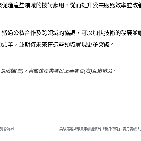
來促進這些領域的技術應用，從而提升公共服務效率並改
，透過公私合作及跨領域的協調，可以加快技術的發展並
領頭羊，並期待未來在這些領域實現更多突破。
瑞雄(左)，與數位產業署呂正華署長(右)互贈禮品。
2024臺灣釣具博覽會登場！匯聚國際品牌 推動產業發展 不只有釣具！臺灣釣具博覽會跨界藝術呈現釣魚文化新風貌
吳琪銘邀請紙風車劇團演出「新月傳奇」 賞月賞戲 