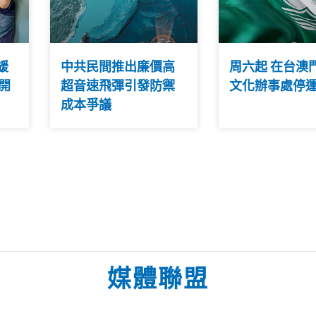
緩
中共民間推出廉價高
周六起 在台澳
 開
超音速飛彈引發防禦
文化辦事處停
成本爭議
媒體聯盟