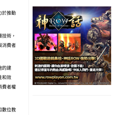
力於推動
鏈技術，
與消費者
施的建
性和效
消費者權
和數位教