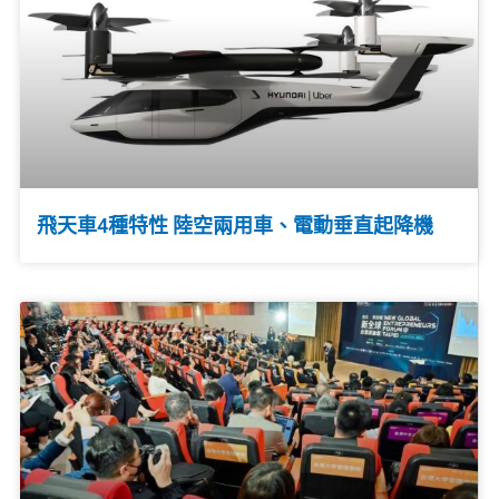
飛天車4種特性 陸空兩用車、電動垂直起降機