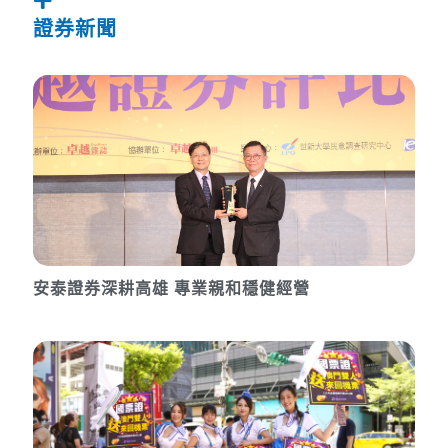
證券新聞
安泰證券深耕高雄 專業親和穩健經營