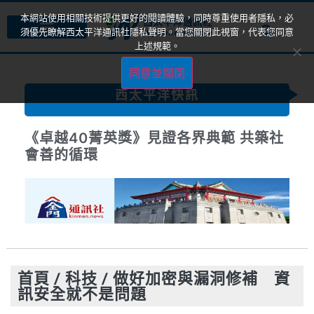
本網站使用相關技術提供更好的閱讀體驗，同時尊重使用者隱私，必
須優先瞭解西太平洋通訊社隱私聲明。當您關閉此視窗，代表您同意
上述規範。
同意並關閉
西太平洋快訊
卓越 40，致敬非凡影響力—台灣最具指
標性的菁英獎即將揭曉
首頁
/
科技
/
做好加密與漏洞修補 資
訊安全就不是問題