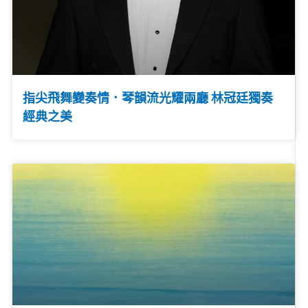
指尖飛舞變奏情．琴韻流光耀兩廳 林冠廷獨奏
經典之美