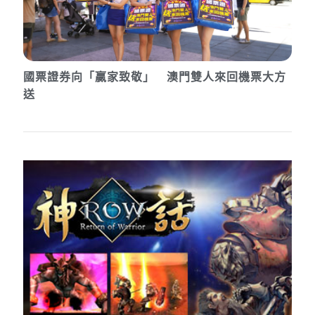
國票證券向「贏家致敬」 澳門雙人來回機票大方
送