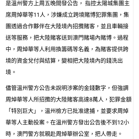
是溫州警方上周五晚間發公告， 指控太陽城集團主
席周焯華等11人，涉嫌成立跨境賭博犯罪集團，集
團透過合作夥伴在大陸境內招攬賭客，並且車輛接
送等服務，把大陸賭客送到澳門賭場內賭博。過程
中，周焯華等人利用換籌碼等名義，為賭客提供跨
境的資金兌付與結算，變相把大陸境內的錢洗出
境。
儘管溫州警方公告未說明涉案的金錢數字，但強調
周焯華等人所招攬的大陸賭客高達8萬人，犯罪金額
「特別巨大」，溫州檢方已批准逮捕，並要求周焯
華等人主動投案。在溫州警方發出公告後不到12小
時，澳門警方就親赴周焯華辦公室，把人帶走。