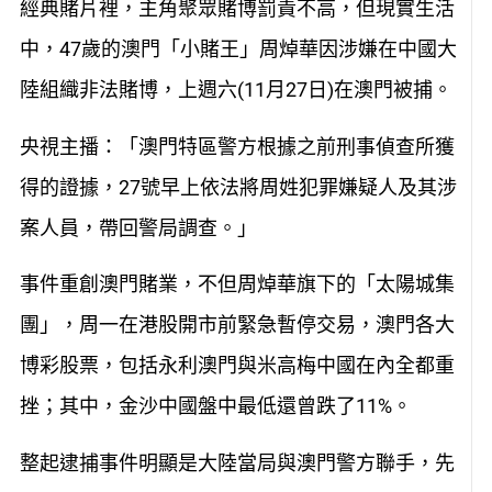
經典賭片裡，主角聚眾賭博罰責不高，但現實生活
中，47歲的澳門「小賭王」周焯華因涉嫌在中國大
陸組織非法賭博，上週六(11月27日)在澳門被捕。
央視主播：「澳門特區警方根據之前刑事偵查所獲
得的證據，27號早上依法將周姓犯罪嫌疑人及其涉
案人員，帶回警局調查。」
事件重創澳門賭業，不但周焯華旗下的「太陽城集
團」，周一在港股開市前緊急暫停交易，澳門各大
博彩股票，包括永利澳門與米高梅中國在內全都重
挫；其中，金沙中國盤中最低還曾跌了11%。
整起逮捕事件明顯是大陸當局與澳門警方聯手，先