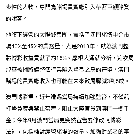
表性的人物，專門為賭場貴賓廳引入帶著巨額賭資
的賭客。
他旗下經營的太陽城集團，囊括了澳門賭博中介市
場40%至45%的業務量，光是2019年，就為澳門整
體博彩收益貢獻了約15%。摩根大通就分析，這次周
焯華被捕將讓整個行業陷入驚弓之鳥的窘境，澳門
賭場的貴賓廳收入也可能在未來數周驟減3到5成。
澳門博彩業，近年遭遇當局持續加強監管，不僅藉
打擊貪腐與禁止豪奢，阻止大陸官員到澳門一擲千
金；今年9月澳門當局更突然宣告要修改《博彩
法》，包括檢討經營賭場的數量、加強對業者的審