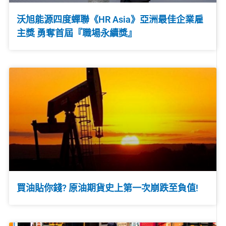
沃旭能源四度蟬聯《HR Asia》亞洲最佳企業雇
主獎 勇奪首屆『職場永續獎』
買油貼你錢? 原油期貨史上第一次崩跌至負值!