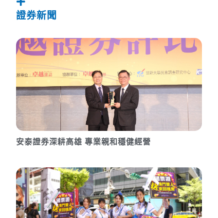
證券新聞
安泰證券深耕高雄 專業親和穩健經營