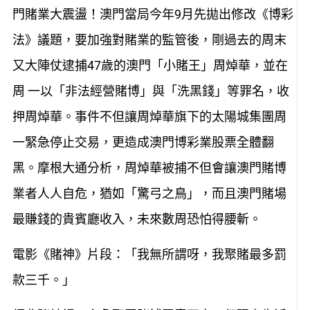
門賭業大震盪！澳門當局今年9月先拋出修改《博彩
法》議題，要加強對賭業的監管後，剛過去的周末
又大陣仗逮捕47歲的澳門「小賭王」周焯華，並在
周 一以「非法經營賭博」與「洗黑錢」等罪名，收
押周焯華。事件不但讓周焯華旗下的太陽城集團周
一緊急停止交易，更造成澳門博彩業股票全體翻
黑。摩根大通分析，周焯華被捕不但會讓澳門賭博
業者人人自危，猶如「驚弓之鳥」，而且澳門賭場
最賺錢的貴賓廳收入，未來數周恐怕得腰斬。
電影《賭神》片段：「我無所謂呀，我聚賭最多罰
款三千。」