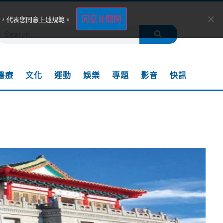
同意並關閉
，代表您同意上述規範。
醫療
文化
運動
娛樂
專題
影音
快訊