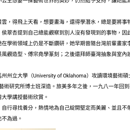
小公主想要一探藝術世界的奧妙，仍然給予支持，讓她能
畫雲，得飛上天看，想要畫海，還得學潛水，總是要將事
」侯翠杏提到自己總能觀察到別人沒有發現到的事物，因
她在學術領域上仍是不斷鑽研，她早期曾隨台灣前輩畫家
英風觀造型、傅宗堯學篆刻；之後還拜師臺灣抽象與室內
學（University of Oklahoma）攻讀環境藝術
rsity）藝術研究所博士班深造。旅美多年之後，一九八一年回
灣大學講授藝術欣賞。
，自行尋找養分，熱情地為自己綻開堅定而美麗、並且不
也不為過。