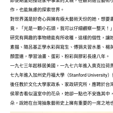
即便期望她接班家中事業的父親，在聽到這位藝術
作，也能無慮的探索世界。
對世界滿是好奇心與擁有極大藝術天份的她，想要
竟，「光是一顆小石頭，我可以仔細觀察一整天！
研究有興趣的事物總能有所收穫，這樣的個性，讓
素描、隨呂基正學水彩與寫生、傅狷夫習水墨、楊
顏雲連，學習油畫、蛋彩、粉彩與膠彩長達八年。
一九七三年起移居美國，一九七六年進入奧克拉荷馬州州立大
七九年進入加州史丹福大學（Stanford Unive
後任教於文化大學家政系、家政研究所，應聘於台
侯翠杏看似溫室中的花朵，她卻一點也不安逸其中
朵，說她在台灣抽象藝術史上擁有重要的一席之地