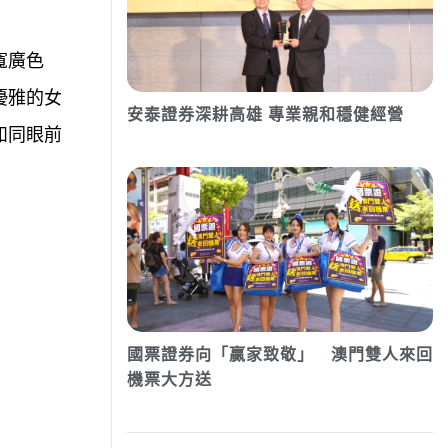
寬廣色
優雅的女
安泰證券深耕高雄 專業親和穩健經營
如同眼前
國票證券向「贏家致敬」 澳門雙人來回
機票大方送