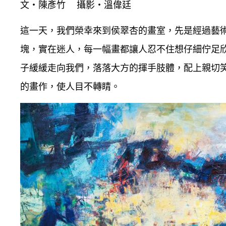
文‧陳彥竹 攝影‧溫偉廷
這一天，我們榮幸來到侯翠杏的畫室，先是經過藝
塊，實在迷人，每一幅畫都讓人忍不住想仔細佇足
子緩緩走向我們，落落大方的揮手肢體，配上親切
的畫作，使人目不轉睛。