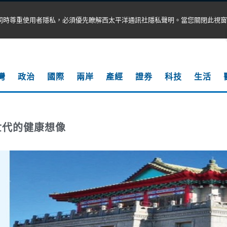
同時尊重使用者隱私，必須優先瞭解西太平洋通訊社隱私聲明。當您關閉此視窗
灣
政治
國際
兩岸
產經
證券
科技
生活
世代的健康想像