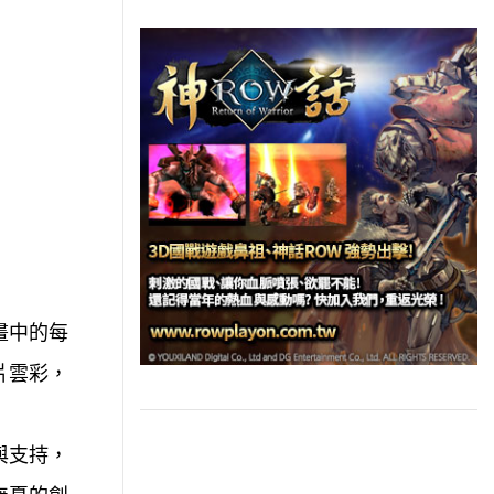
畫中的每
片雲彩，
與支持，