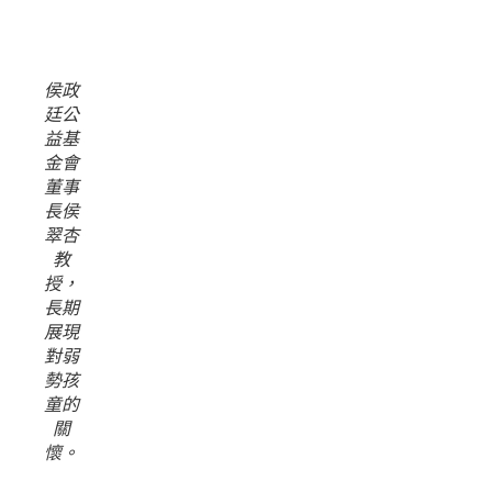
侯政
廷公
益基
金會
董事
長侯
翠杏
教
授，
長期
展現
對弱
勢孩
童的
關
懷。