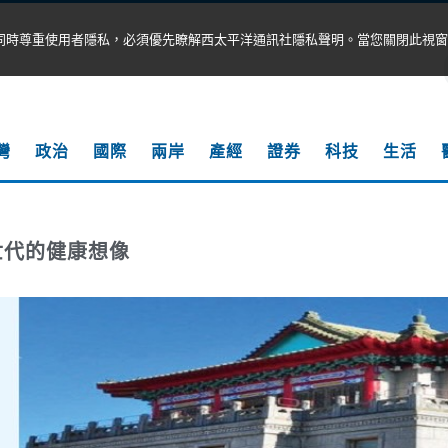
同時尊重使用者隱私，必須優先瞭解西太平洋通訊社隱私聲明。當您關閉此視窗
灣
政治
國際
兩岸
產經
證券
科技
生活
世代的健康想像