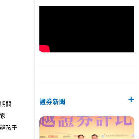
證券新聞
期關
家
群孩子