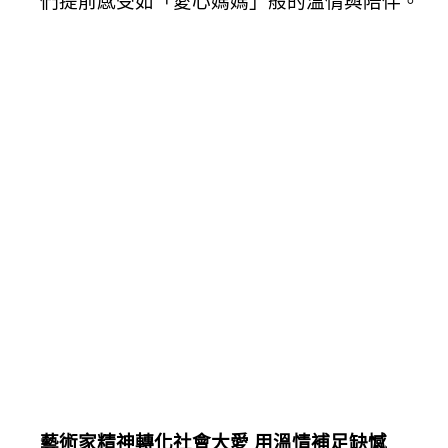
們提前感受如「愛心媽媽」般的溫情與陪伴。
藝術家精神轉化社會大愛 用溫情補足缺憾