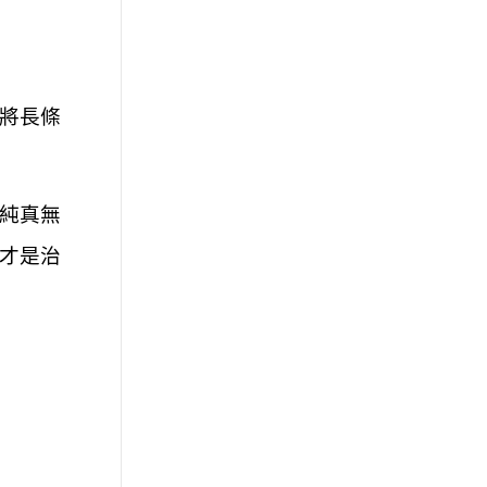
將長條
純真無
才是治