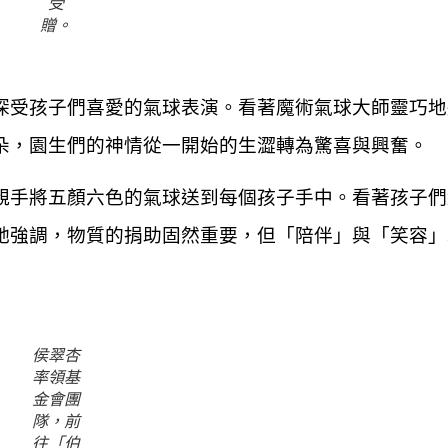
受
贈。
深受孩子們喜愛的氣球表演。看著魔術氣球大師靈巧地
朵，園生們的神情從一開始的生澀轉為驚喜與興奮。
親手將五顏六色的氣球送到每個孩子手中。看著孩子們
她強調，物質的捐助固然重要，但「陪伴」與「笑容」
侯翠杏
率領基
金會團
隊，前
往「伯