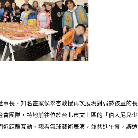
董事長、知名畫家侯翠杏教授再次展現對弱勢孩童的長
金會團隊，特地前往位於台北市文山區的「伯大尼兒少
們近距離互動、觀看氣球藝術表演，並共進午餐，讓這