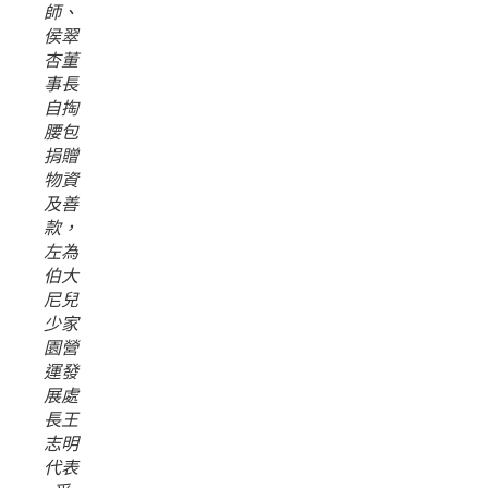
師、
侯翠
杏董
事長
自掏
腰包
捐贈
物資
及善
款，
左為
伯大
尼兒
少家
園營
運發
展處
長王
志明
代表