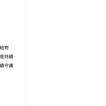
給物
是持續
續守護