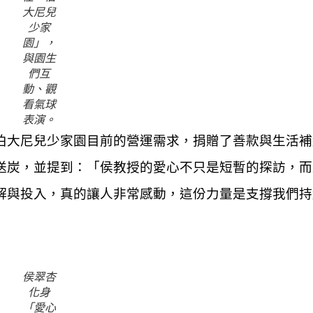
大尼兒
少家
園」，
與園生
們互
動、觀
看氣球
表演。
伯大尼兒少家園目前的營運需求，捐贈了善款與生活補
送炭，並提到：「侯教授的愛心不只是短暫的探訪，而
解與投入，真的讓人非常感動，這份力量是支撐我們持
侯翠杏
化身
「愛心