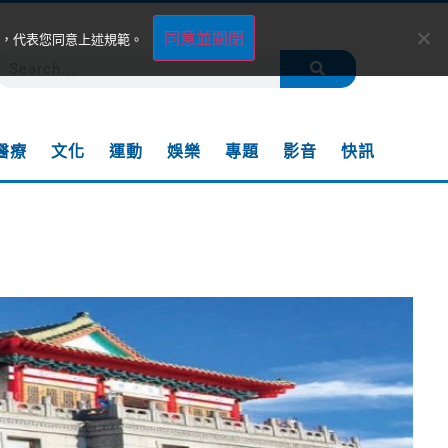
同意並關閉
，代表您同意上述規範。
醫療
文化
運動
娛樂
專題
影音
快訊