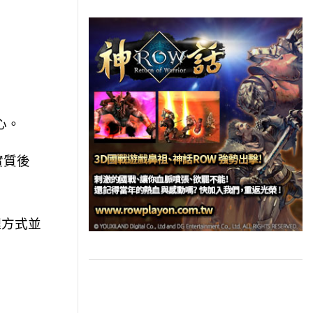
。
心。
實質後
理方式並