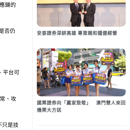
供應鏈的
們是否仍
安泰證券深耕高雄 專業親和穩健經營
 、平台可
常、攻
國票證券向「贏家致敬」 澳門雙人來回
機票大方送
不只是技