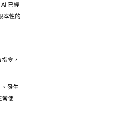
AI 已經
根本性的
言指令，
 。發生
正常使