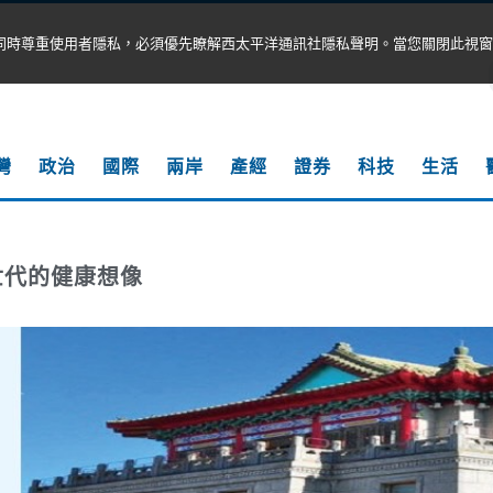
同時尊重使用者隱私，必須優先瞭解西太平洋通訊社隱私聲明。當您關閉此視窗
灣
政治
國際
兩岸
產經
證券
科技
生活
世代的健康想像