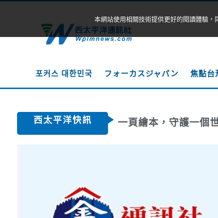
本網站使用相關技術提供更好的閱讀體驗，
포커스 대한민국
フォーカスジャパン
焦點台
西太平洋快訊
一頁繪本，守護一個