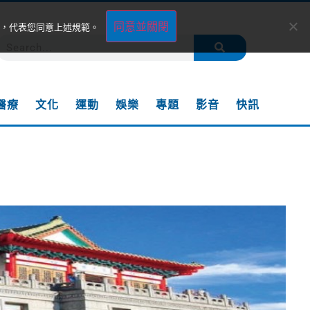
同意並關閉
，代表您同意上述規範。
醫療
文化
運動
娛樂
專題
影音
快訊