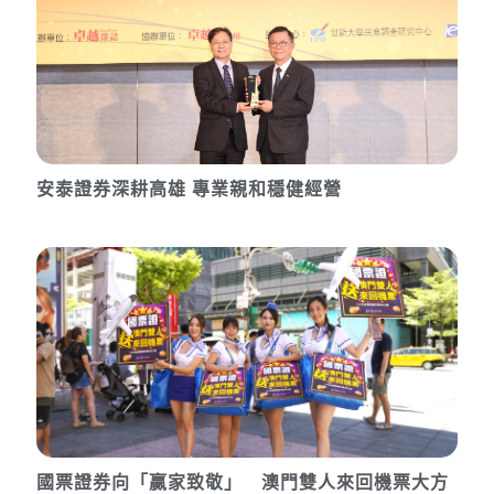
安泰證券深耕高雄 專業親和穩健經營
國票證券向「贏家致敬」 澳門雙人來回機票大方