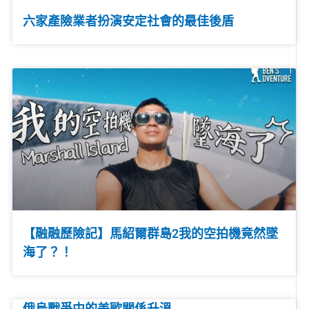
六家產險業者扮演安定社會的最佳後盾
【融融歷險記】馬紹爾群島2我的空拍機竟然墜
海了？！
俄烏戰爭中的美歐關係升溫