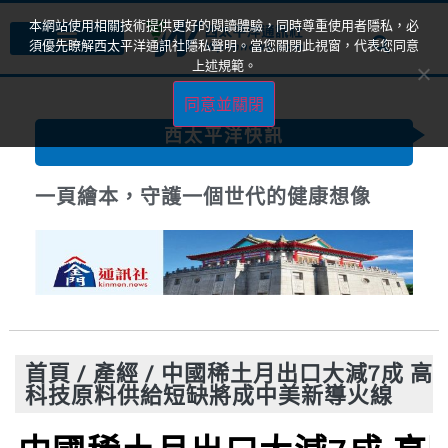
本網站使用相關技術提供更好的閱讀體驗，同時尊重使用者隱私，必
須優先瞭解西太平洋通訊社隱私聲明。當您關閉此視窗，代表您同意
上述規範。
同意並關閉
西太平洋快訊
一頁繪本，守護一個世代的健康想像
首頁
/
產經
/
中國稀土月出口大減7成 高
科技原料供給短缺將成中美新導火線