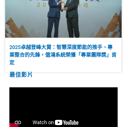
2025卓越登峰大賞：智慧深度節能的推手、專
業整合的先鋒，億鴻系統榮獲「專業團隊獎」肯
定
最佳影片