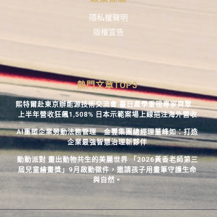
隱私權聲明
版權宣告
熱門文章TOP3
熙特爾赴東京辦能源技術交流會 臺日產學重磅專家齊聚
上半年營收狂飆1,508% 日本示範案場上線挹注海外營收
AI重塑企業勞動法務管理 金豐集團總經理董峰如：打造
企業最強智慧治理新夥伴
動動派對 畫出動物共生的美麗世界 「2026黃香老師第三
屆兒童繪畫獎」9月啟動徵件，邀請孩子用畫筆守護生命
與自然。