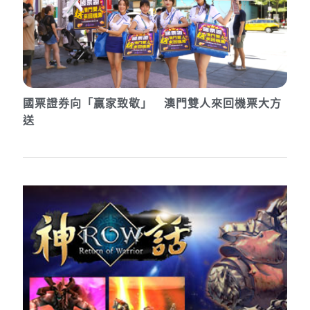
國票證券向「贏家致敬」 澳門雙人來回機票大方
送