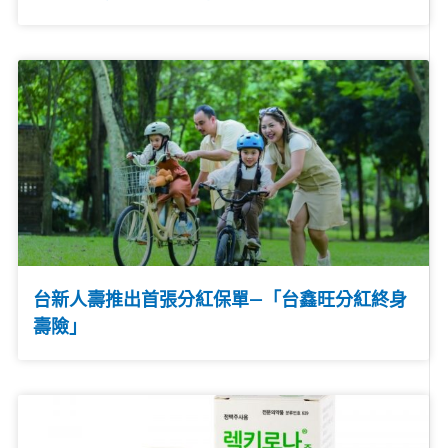
台新人壽推出首張分紅保單—「台鑫旺分紅終身
壽險」