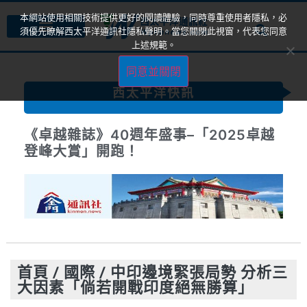
本網站使用相關技術提供更好的閱讀體驗，同時尊重使用者隱私，必
須優先瞭解西太平洋通訊社隱私聲明。當您關閉此視窗，代表您同意
上述規範。
同意並關閉
西太平洋快訊
《卓越雜誌》40週年盛事–「2025卓越
登峰大賞」開跑！
首頁
/
國際
/
中印邊境緊張局勢 分析三
大因素「倘若開戰印度絕無勝算」