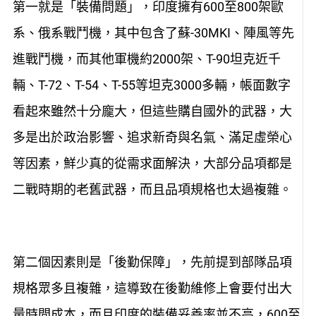
第一就是「裝備問題」，印度擁有600至800架歐
系、俄系戰鬥機，其中包含了蘇-30MKI、陣風等先
進戰鬥機，而其他軍機約2000架、T-90坦克近千
輛、T-72、T-54、T-55等坦克3000多輛，帳面數字
看起來雖然十分龐大，但這些購自國外的武器，大
多是出於政治影響、追求新奇與名氣、滿足虛榮心
等因素，鮮少真的從需求面解決，大部分品項都是
二戰時期的老舊武器，而且品項規格也太過複雜。
第二個因素則是「後勤保障」，先前提到部隊品項
規格眾多且複雜，這導致在後勤維修上會要付出大
量時間成本，而且印度的裝備妥善率並不高，600至