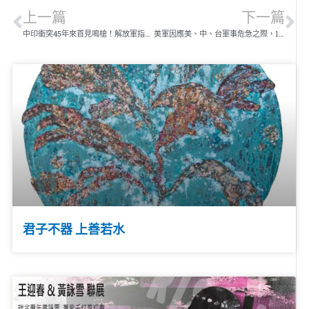
上一篇
下一篇
中印衝突45年來首見鳴槍！解放軍指控印軍越界先開槍威脅
美軍因應美、中、台軍事危急之際，14日起將在西太平洋關島及馬里亞納群島海域實施爲期12天軍演！
君子不器 上善若水