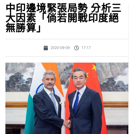
中印邊境緊張局勢 分析三
大因素「倘若開戰印度絕
無勝算」
2020-09-09
17:17