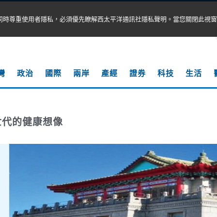
同時尊重使用者隱私，必須優先瞭解西太平洋通訊社隱私聲明。當您關閉此視窗
灣
政治
國際
兩岸
產經
證券
科技
生活
世代的健康想像