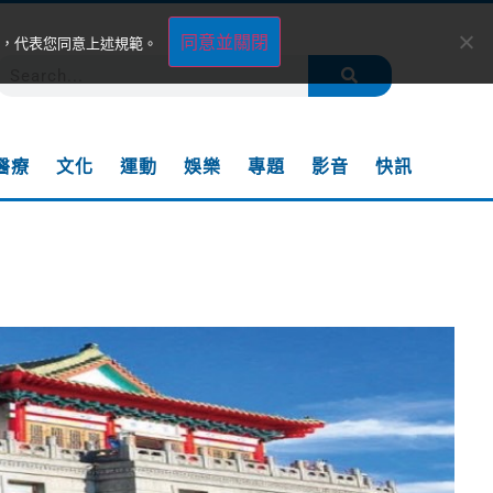
同意並關閉
，代表您同意上述規範。
醫療
文化
運動
娛樂
專題
影音
快訊