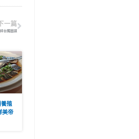
下一篇
粉碎台獨圖謀
類養殖
鮮美帝