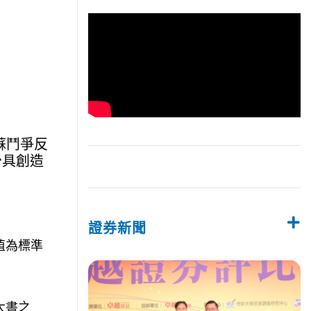
蘇鬥爭反
少具創造
證券新聞
值為標準
大書之