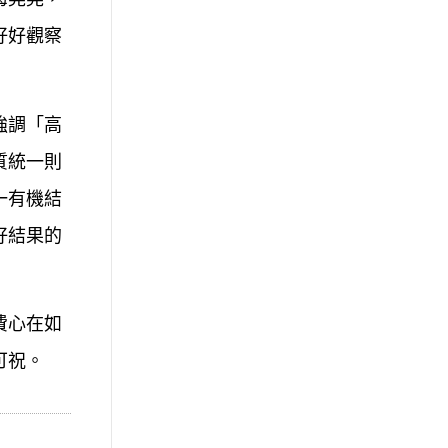
好好觀察
強調「高
質統一則
一有機結
好結果的
費心在如
可祝。