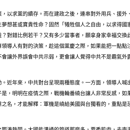
策，以求黨的續存。而在建政之後，連串對外用兵、援外
生夢想甚或寶貴性命？固然「犧牲個人之自由，以求得國
益？對錯比例若干？又有多少當事者，願拿身家幸福交換
算領導人有對的決策，趁這個黨慶之際，如果能把一點點
不會讓外界誤會中共示弱，更會讓人覺得中共不是霸氣外
動。近年來，中共對台呈現兩種態度。一方面，領導人喊
子是，明明在疫情之際，戰機輪番繞台讓人非常反感，如
慮之名，才能解釋：軍機是繞給美國與台獨看的，重點是
之際湊熱鬧。大國能溝通的管道那麼多，要秀肌肉，去南