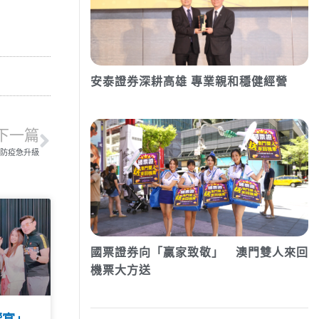
安泰證券深耕高雄 專業親和穩健經營
下一篇
防疫急升級
國票證券向「贏家致敬」 澳門雙人來回
機票大方送