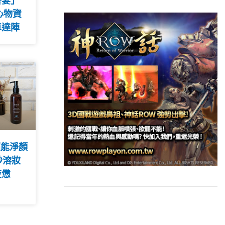
饗宴」
心物資
車達陣
超能淨顏
秒溶妝
疲憊