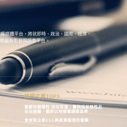
、城市報導媒體平台，將就即時、政治、國際、經濟、
供最新影音與訊息平台。
熱門文章TOP3
駕駛快篩陽性 欣欣客運：醫院採尿陰性且
全站過關，最終以地檢署調查為準
食安對企業ESG與產業經濟的衝擊