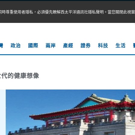
同時尊重使用者隱私，必須優先瞭解西太平洋通訊社隱私聲明。當您關閉此視窗
灣
政治
國際
兩岸
產經
證券
科技
生活
世代的健康想像