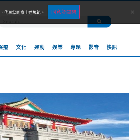
同意並關閉
，代表您同意上述規範。
醫療
文化
運動
娛樂
專題
影音
快訊