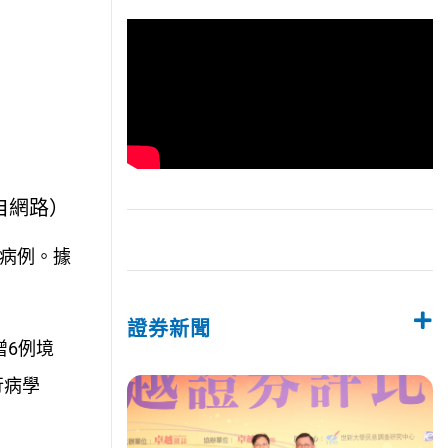
自網路）
診病例。據
證券新聞
增6例境
行病學