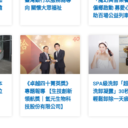
加
臺灣銀行以服務為導
「魔幻與音樂
搶
向 關懷大眾福祉
偏鄉啟動 募愛
助百場公益列
本
《卓越四十菁英獎》
SPA級洗卸「
位
專題報導 【生技創新
洗卸凝露」30
領航獎｜氫元生物科
輕鬆卸除一天
技股份有限公司】