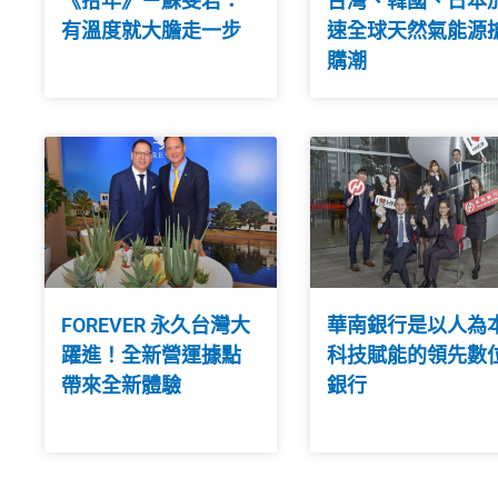
《拾年》－蘇斐君：
台灣、韓國、日本
有溫度就大膽走一步
速全球天然氣能源
購潮
FOREVER 永久台灣大
華南銀行是以人為
躍進！全新營運據點
科技賦能的領先數
帶來全新體驗
銀行