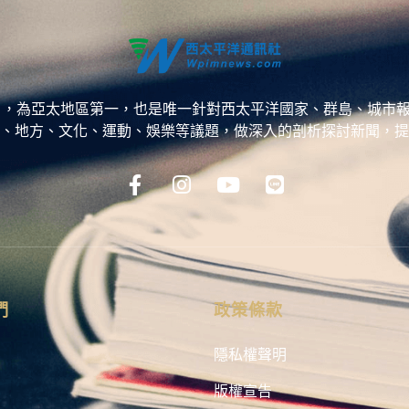
ess，WPP），為亞太地區第一，也是唯一針對西太平洋國家、群島
、地方、文化、運動、娛樂等議題，做深入的剖析探討新聞，提
們
政策條款
隱私權聲明
版權宣告