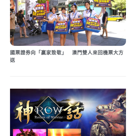
國票證券向「贏家致敬」 澳門雙人來回機票大方
送