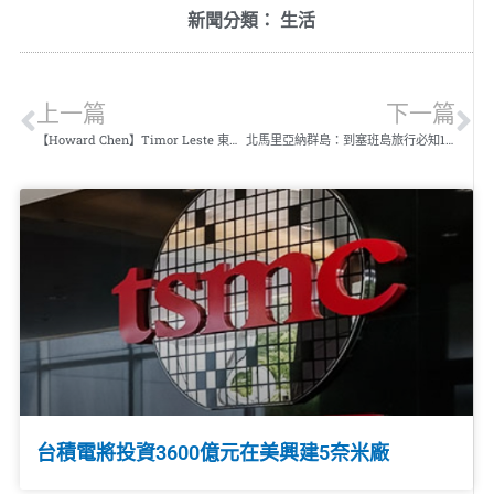
新聞分類：
生活
上一篇
下一篇
【Howard Chen】Timor Leste 東帝汶儒艮鯨豚奇遇記
北馬里亞納群島：到塞班島旅行必知15件事
台積電將投資3600億元在美興建5奈米廠