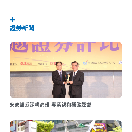
證券新聞
安泰證券深耕高雄 專業親和穩健經營