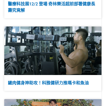
醫療科技展12/2 登場 奇林樂活超前部署健康長
壽究竟解
鏟肉健身神助攻！科雅健研力推瑪卡和魚油