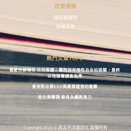
政策條款
隱私權聲明
版權宣告
熱門文章TOP3
駕駛快篩陽性 欣欣客運：醫院採尿陰性且全站過關，最終
以地檢署調查為準
食安對企業ESG與產業經濟的衝擊
從企業實踐 看見永續教育力
Copyright 2026 © 西太平洋通訊社 版權所有