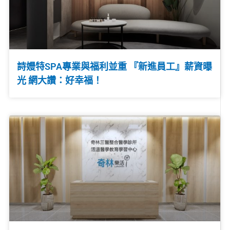
詩嫚特SPA專業與福利並重 『新進員工』薪資曝
光 網大讚：好幸福！